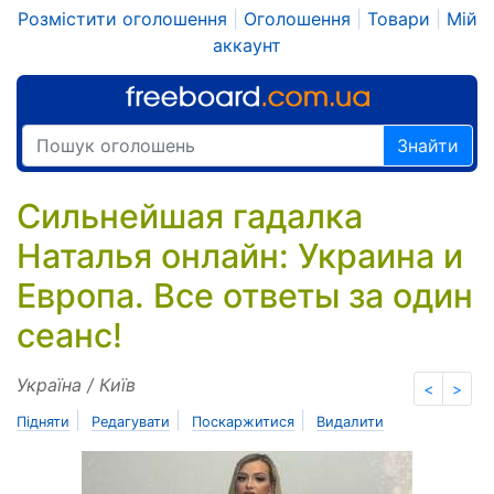
Розмістити оголошення
|
Оголошення
|
Товари
|
Мій
аккаунт
Знайти
Сильнейшая гадалка
Наталья онлайн: Украина и
Европа. Все ответы за один
сеанс!
Україна / Київ
<
>
|
|
|
Підняти
Редагувати
Поскаржитися
Видалити