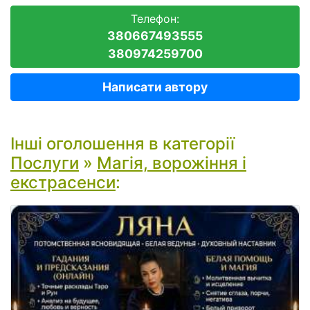
Телефон:
380667493555
380974259700
Написати автору
Інші оголошення в категорії
Послуги
»
Магія, ворожіння і
екстрасенси
: