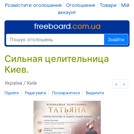
Розмістити оголошення
|
Оголошення
|
Товари
|
Мій
аккаунт
Знайти
Сильная целительница
Киев.
Україна / Київ
<
>
|
|
|
Підняти
Редагувати
Поскаржитися
Видалити