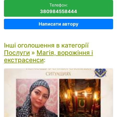
Телефон:
380984558444
Написати автору
Інші оголошення в категорії
Послуги
»
Магія, ворожіння і
екстрасенси
: