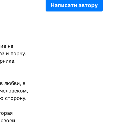
Написати автору
ие на
з и порчу.
рника.
в любви, в
 человеком,
ю сторону.
торая
 своей