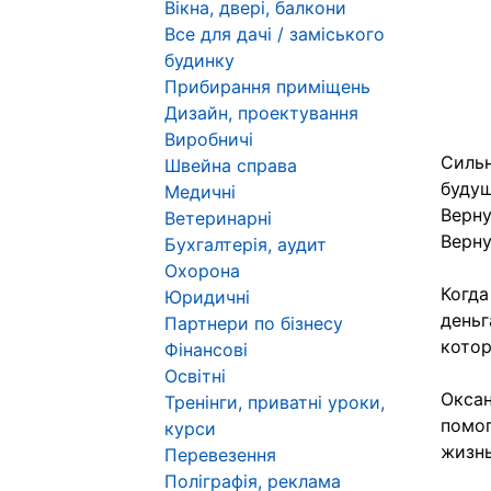
Вікна, двері, балкони
Все для дачі / заміського
будинку
Прибирання приміщень
Дизайн, проектування
Виробничі
Сильн
Швейна справа
будущ
Медичні
Верну
Ветеринарні
Верну
Бухгалтерія, аудит
Охорона
Когда
Юридичні
деньг
Партнери по бізнесу
котор
Фінансові
Освітні
Оксан
Тренінги, приватні уроки,
помог
курси
жизн
Перевезення
Поліграфія, реклама