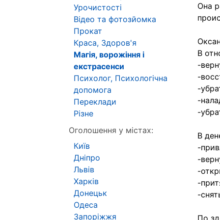
Она р
Урочистості
проис
Відео та фотозйомка
Прокат
Оксан
Краса, Здоров'я
В отн
Магія, ворожіння і
-верн
екстрасенси
-восс
Психолог, Психологічна
-убра
допомога
-нала
Переклади
-убра
Різне
Оголошення у містах:
В ден
Київ
-прив
Дніпро
-верн
Львів
-откр
Харків
-прит
Донецьк
-снят
Одеса
Запоріжжя
По зд