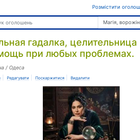
Розмістити оголо
Магія, ворожін
льная гадалка, целительница
мощь при любых проблемах.
на / Одеса
|
|
|
и
Редагувати
Поскаржитися
Видалити