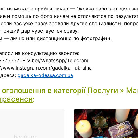
вы не можете прийти лично — Оксана работает дистан
ие и помощь по фото ничем не отличаются по результат
если вас уже разочаровали другие специалисты, попр
тоящий дар чувствуется сразу.
 — лично или дистанционно по фотографии.
аписи на консультацию звоните:
37555708 Viber/WhatsApp/Telegram
://www.instagram.com/gadalka__ukraina
адреса:
gadalka-odessa.com.ua
і оголошення в категорії
Послуги
»
Маг
трасенси
:
Без фото