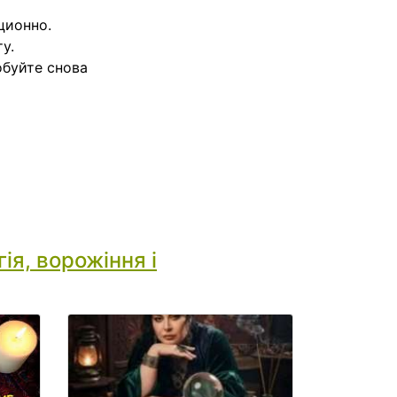
ционно.
у.
обуйте снова
ія, ворожіння і