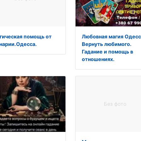
гическая помощь от
Любовная магия Одесс
нарии.Одесса.
Вернуть любимого.
Гадание и помощь в
отношениях.
Без фото