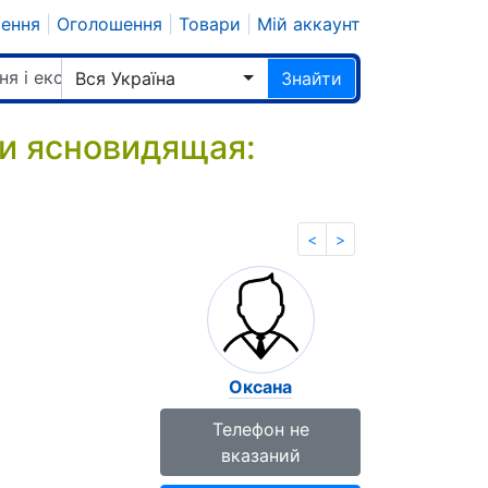
шення
|
Оголошення
|
Товари
|
Мій аккаунт
ня і екстрасенси
Вся Україна
Знайти
 и ясновидящая:
<
>
Оксана
Телефон не
вказаний