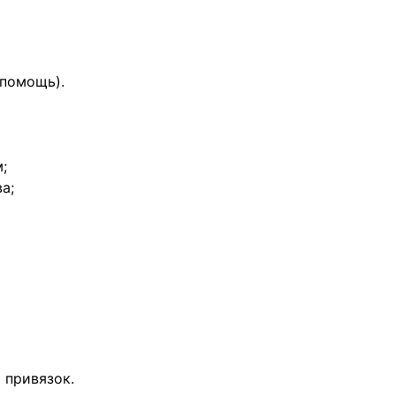
 помощь).
;
а;
 привязок.