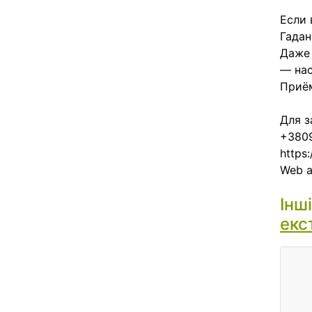
Если 
Гадан
Даже 
— нас
Приём
Для з
+3809
https
Web 
Інш
екс