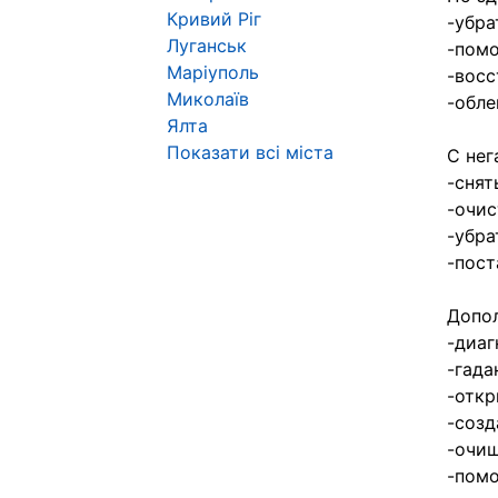
Кривий Ріг
-убра
Луганськ
-помо
Маріуполь
-восс
Миколаїв
-обле
Ялта
Показати всі міста
С нег
-снят
-очис
-убра
-пост
Допол
-диаг
-гада
-откр
-созд
-очищ
-помо