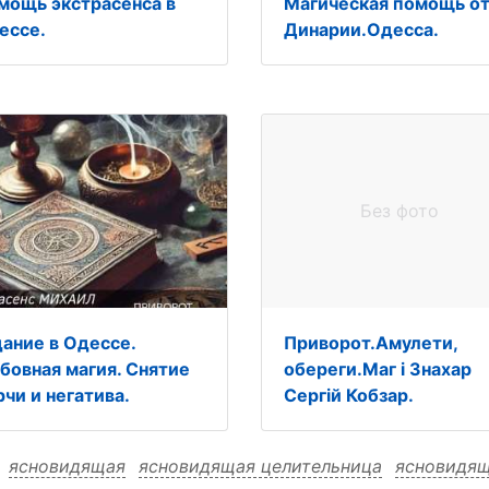
мощь экстрасенса в
Магическая помощь о
ессе.
Динарии.Одесса.
Без фото
дание в Одессе.
Приворот.Амулети,
бовная магия. Снятие
обереги.Маг і Знахар
рчи и негатива.
Сергій Кобзар.
:
ясновидящая
ясновидящая целительница
ясновидящ