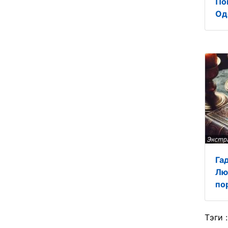
По
Од
Га
Лю
по
Тэги 