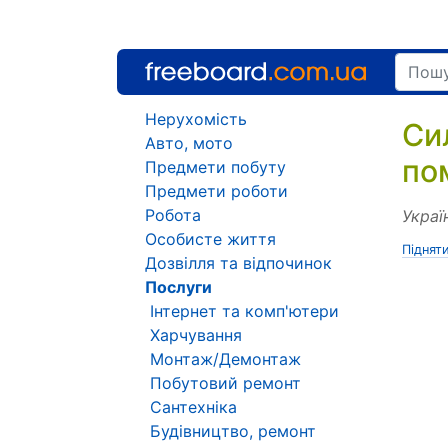
Нерухомість
Си
Авто, мото
по
Предмети побуту
Предмети роботи
Робота
Украї
Особисте життя
Піднят
Дозвілля та відпочинок
Послуги
Інтернет та комп'ютери
Харчування
Монтаж/Демонтаж
Побутовий ремонт
Сантехніка
Будівництво, ремонт