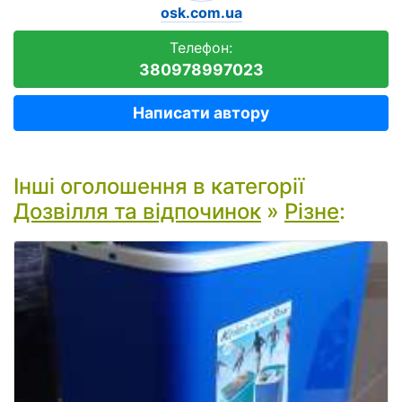
osk.com.ua
Телефон:
380978997023
Написати автору
Інші оголошення в категорії
Дозвілля та відпочинок
»
Різне
: