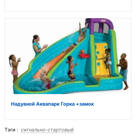
Надувной Аквапарк Горка +замок
Тэги :
сигнально-стартовый