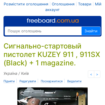
Розмістити оголошення
|
Оголошення
|
Товари
|
Мій
аккаунт
Знайти
Сигнально-стартовый
пистолет KUZEY 911 , 911SX
(Black) + 1 magazine.
Україна / Київ
<
>
|
|
|
Підняти
Редагувати
Поскаржитися
Видалити