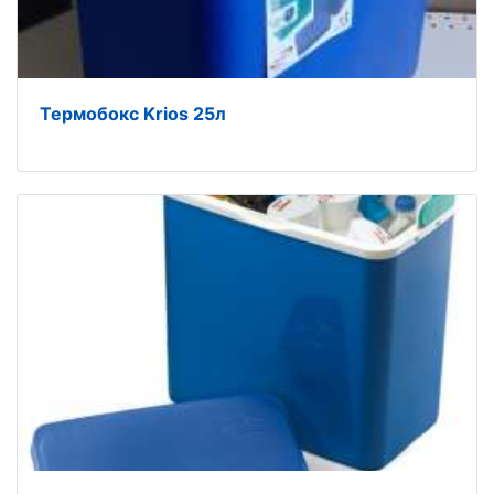
Термобокс Krios 25л