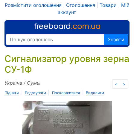
Розмістити оголошення
|
Оголошення
|
Товари
|
Мій
аккаунт
Знайти
Сигнализатор уровня зерна
СУ-1Ф
Україна / Сумы
<
>
|
|
|
Підняти
Редагувати
Поскаржитися
Видалити