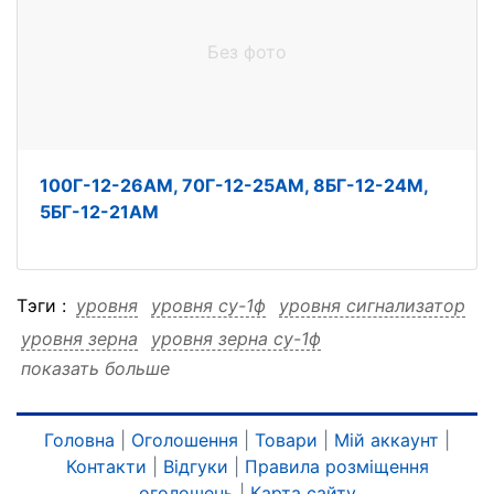
Без фото
100Г-12-26АМ, 70Г-12-25АМ, 8БГ-12-24М,
5БГ-12-21АМ
Тэги :
уровня
уровня су-1ф
уровня сигнализатор
уровня зерна
уровня зерна су-1ф
показать больше
уровня зерна сигнализатор
су-1ф
су-1ф уровня
су-1ф сигнализатор
су-1ф зерна
су-1ф зерна уровня
су-1ф зерна сигнализатор
Головна
|
Оголошення
|
Товари
|
Мій аккаунт
|
Контакти
|
Відгуки
|
Правила розміщення
сигнализатор
сигнализатор уровня
оголошень
|
Карта сайту