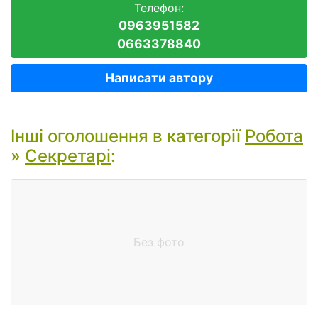
Телефон:
0963951582
0663378840
Написати автору
Інші оголошення в категорії
Робота
»
Секретарі
:
Без фото