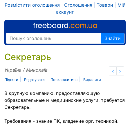
Розмістити оголошення
|
Оголошення
|
Товари
|
Мій
аккаунт
Знайти
Секретарь
Україна / Миколаїв
<
>
|
|
|
Підняти
Редагувати
Поскаржитися
Видалити
В крупную компанию, предоставляющую
образовательные и медицинские услуги, требуется
Секретарь.
Требования - знание ПК, владение орг. техникой.