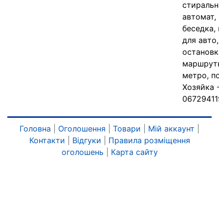
стиральн
автомат, 
беседка,
для авто
остановк
маршрут
метро, по
Хозяйка 
067294119
Головна
|
Оголошення
|
Товари
|
Мій аккаунт
|
Контакти
|
Відгуки
|
Правила розміщення
оголошень
|
Карта сайту