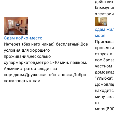
действит
Коммуни
электриче
сдам жил
моря
Сдам койко-место
Приглаш
Интерет (без него никак) бесплатный.Все
провести
условия для хорошего
отпуск в
проживания,несколько
пос.Заоз
супермаркетов,метро 5-10 мин. пешком.
частном
Администратор следит за
домовла
порядком.Дружеская обстановка.Добро
“Улыбка”.
пожаловать к нам.
Домовла
находитс
минутах
от
моря(800