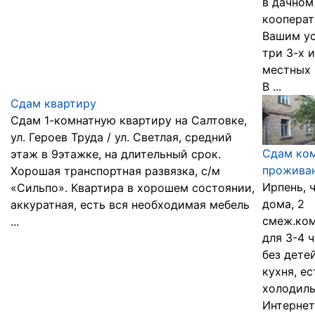
в дачном
кооперат
Вашим у
три 3-х и
местных 
В ...
Сдам квартиру
Сдам 1-комнатную квартиру на Салтовке,
ул. Героев Труда / ул. Светлая, средний
Сдам ком
этаж в 9этажке, на длительный срок.
прожива
Хорошая транспортная развязка, с/м
Ирпень, 
«Сильпо». Квартира в хорошем состоянии,
дома, 2
аккуратная, есть вся необходимая мебель
смеж.ком
...
для 3-4 ч
без дете
кухня, ес
холодиль
Интернет