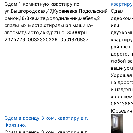
Сдам 1-комнатную квартиру по
квартиру
ул.Вышгородская,47,Куреневка,Подольский
Сдам
район,18/8кв.м,тв,холодильник,мебель,2
одноком
спальных места,стиральная машина-
или
автомат,чисто,аккуратно, 3500грн.
двухком
2325229, 0632325229, 0501876837
квартиру
районе г.
дорого, 
любой ва
ваше усм
Хорошая
не дорог
и надёжн
хорошем 
06313863
Юрьевич
Сдам в аренду 3 ком. квартиру в г.
Фрязино.
Сдам в аренду 3 ком. квартиру в г.