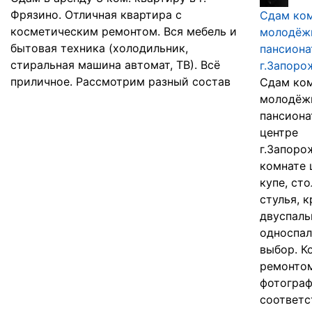
Фрязино. Отличная квартира с
Сдам ком
косметическим ремонтом. Вся мебель и
молодёж
бытовая техника (холодильник,
пансиона
стиральная машина автомат, ТВ). Всё
г.Запоро
приличное. Рассмотрим разный состав
Сдам ком
молодёж
пансиона
центре
г.Запоро
комнате 
купе, сто
стулья, 
двуспаль
односпал
выбор. К
ремонтом
фотогра
соответс