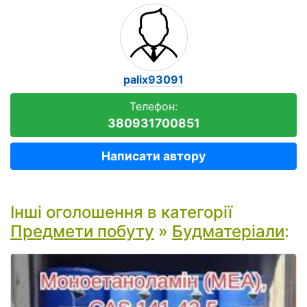
palix93091
Телефон:
380931700851
Написати автору
Інші оголошення в категорії
Предмети побуту
»
Будматеріали
: