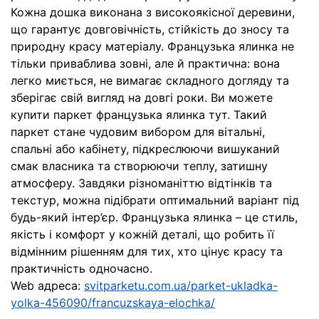
Кожна дошка виконана з високоякісної деревини,
що гарантує довговічність, стійкість до зносу та
природну красу матеріалу. Французька ялинка не
тільки приваблива зовні, але й практична: вона
легко миється, не вимагає складного догляду та
зберігає свій вигляд на довгі роки. Ви можете
купити паркет французька ялинка тут. Такий
паркет стане чудовим вибором для вітальні,
спальні або кабінету, підкреслюючи вишуканий
смак власника та створюючи теплу, затишну
атмосферу. Завдяки різноманіттю відтінків та
текстур, можна підібрати оптимальний варіант під
будь-який інтер’єр. Французька ялинка – це стиль,
якість і комфорт у кожній деталі, що робить її
відмінним рішенням для тих, хто цінує красу та
практичність одночасно.
Web адреса:
svitparketu.com.ua/parket-ukladka-
yolka-456090/francuzskaya-elochka/