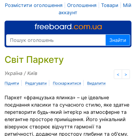
Розмістити оголошення
|
Оголошення
|
Товари
|
Мій
аккаунт
Знайти
Світ Паркету
Україна / Київ
<
>
|
|
|
Підняти
Редагувати
Поскаржитися
Видалити
Паркет «французька ялинка» – це ідеальне
поєднання класики та сучасного стилю, яке здатне
перетворити будь-який інтер’єр на атмосферне та
елегантне просторе приміщення. Його унікальний
візерунок створює відчуття гармонії та
ритмічності, додаючи простору глибини та об'єму.