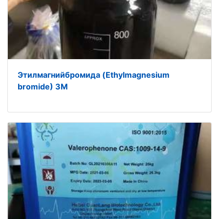
Этилмагнийбромида (Ethylmagnesium
bromide) 3М