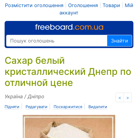
Розмістити оголошення
|
Оголошення
|
Товари
|
Мій
аккаунт
Знайти
Сахар белый
кристаллический Днепр по
отличной цене
Україна / Дніпро
<
>
|
|
|
Підняти
Редагувати
Поскаржитися
Видалити