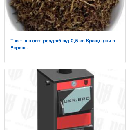
Т ю т ю н опт-роздріб від 0,5 кг. Кpащі ціни в
Укpaїні.