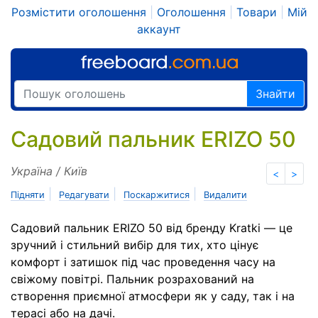
Розмістити оголошення
|
Оголошення
|
Товари
|
Мій
аккаунт
Знайти
Садовий пальник ERIZO 50
Україна / Київ
<
>
|
|
|
Підняти
Редагувати
Поскаржитися
Видалити
Садовий пальник ERIZO 50 від бренду Kratki — це
зручний і стильний вибір для тих, хто цінує
комфорт і затишок під час проведення часу на
свіжому повітрі. Пальник розрахований на
створення приємної атмосфери як у саду, так і на
терасі або на дачі.