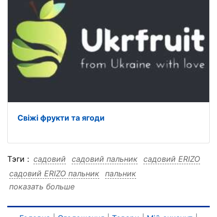
Свіжі фрукти та ягоди
Тэги :
садовий
садовий пальник
садовий ERIZO
садовий ERIZO пальник
пальник
показать больше
пальник садовий
пальник ERIZO
пальник ERIZO садовий
ERIZO
ERIZO садовий