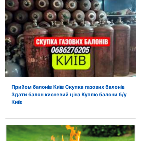
Прийом балонів Київ Скупка газових балонів
Здати балон кисневий ціна Куплю балони б/у
Київ