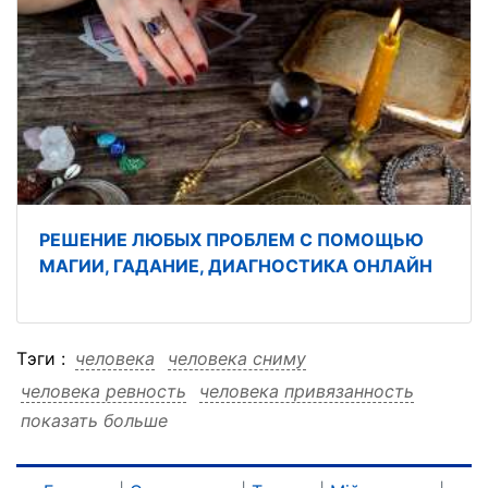
РЕШЕНИЕ ЛЮБЫХ ПРОБЛЕМ С ПОМОЩЬЮ
МАГИИ, ГАДАНИЕ, ДИАГНОСТИКА ОНЛАЙН
Тэги :
человека
человека сниму
человека ревность
человека привязанность
показать больше
человека львове
человека зависимость
человека другого
человека других