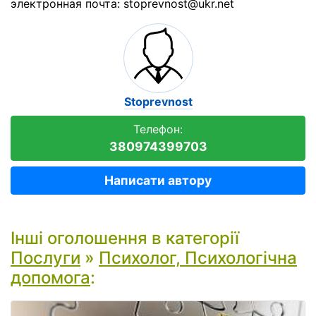
электронная почта: stoprevnost@ukr.net
Stoprevnost
Телефон:
380974399703
Написати автору
Інші оголошення в категорії
Послуги
»
Психолог, Психологічна
допомога
: