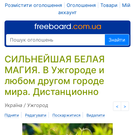
Розмістити оголошення
|
Оголошення
|
Товари
|
Мій
аккаунт
Знайти
СИЛЬНЕЙШАЯ БЕЛАЯ
МАГИЯ. В Ужгороде и
любом другом городе
мира. Дистанционно
Україна / Ужгород
<
>
|
|
|
Підняти
Редагувати
Поскаржитися
Видалити