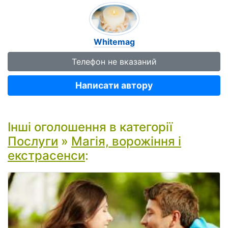
Whitemag
Телефон не вказаний
Написати автору
Інші оголошення в категорії
Послуги
»
Магія, ворожіння і
екстрасенси
: