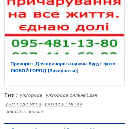
Приворот. Для приворота нужны будут фото.
ЛЮБОЙ ГОРОД (Закарпатье)
Тэги :
ужгороде
ужгороде сильнейшая
ужгороде мира
ужгороде магия
показать больше
ужгороде любом
ужгороде другом
ужгороде дистанционно
ужгороде городе