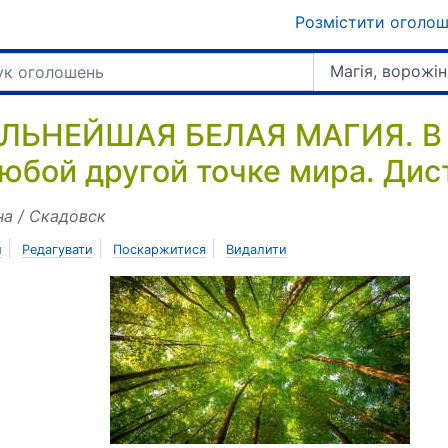
Розмістити оголо
Магія, ворожін
ЛЬНЕЙШАЯ БЕЛАЯ МАГИЯ. В С
любой другой точке мира. Ди
на / Скадовск
|
|
|
и
Редагувати
Поскаржитися
Видалити