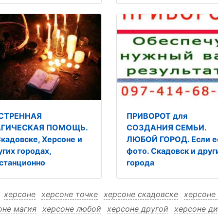
СТРЕННАЯ
ПРИВОРОТ для
ГИЧЕСКАЯ ПОМОЩЬ.
СОЗДАНИЯ СЕМЬИ.
Скадовске, Херсоне и
ЛЮБОЙ ГОРОД. Если е
угих городах,
фото. Скадовск и друг
станционно
города
:
херсоне
херсоне точке
херсоне скадовске
херсоне
оне магия
херсоне любой
херсоне другой
херсоне д