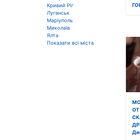
ГО
Кривий Ріг
Луганськ
Маріуполь
Миколаїв
Ялта
Показати всі міста
МО
ОТ
СК
ДР
Ди