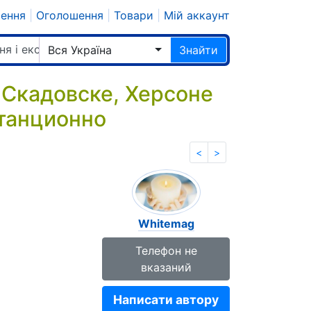
шення
|
Оголошення
|
Товари
|
Мій аккаунт
ня і екстрасенси
Вся Україна
Знайти
кадовске, Херсоне
станционно
<
>
Whitemag
Телефон не
вказаний
Написати автору