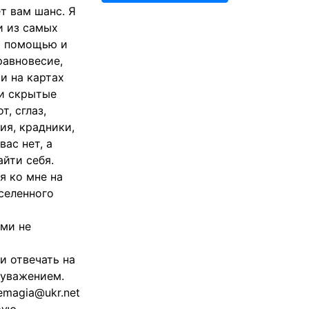
т вам шанс. Я
и из самых
а помощью и
равновесие,
и на картах
 и скрытые
, сглаз,
ия, крадники,
вас нет, а
айти себя.
я ко мне на
селенного
ми не
и отвечать на
 уважением.
emagia@ukr.net