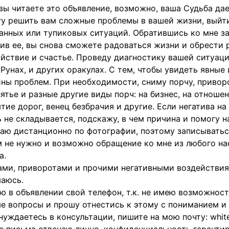
вы читаете это объявление, возможно, ваша Судьба дае
у решить вам сложные проблемы в вашей жизни, выйт
анных или тупиковых ситуаций. Обратившись ко мне з
ив ее, вы снова сможете радоваться жизни и обрести 
йствие и счастье. Проведу диагностику вашей ситуаци
 Рунах, и других оракулах. С тем, чтобы увидеть явные
ны проблем. При необходимости, сниму порчу, приворот
ятье и разные другие виды порч: на бизнес, на отношен
тие дорог, венец безбрачия и другие. Если негатива на 
 не складывается, подскажу, в чем причина и помогу н
аю дистанционно по фотографии, поэтому записыватьс
 не нужно и возможно обращение ко мне из любого на
а.
ми, приворотами и прочими негативными воздействия
аюсь.
ю в объявлении свой телефон, т.к. не имею возможност
е вопросы и прошу отнестись к этому с пониманием и
нуждаетесь в консультации, пишите на мою почту: whit