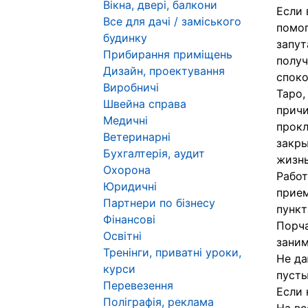
Вікна, двері, балкони
Если 
Все для дачі / заміського
помог
будинку
запут
Прибирання приміщень
получ
Дизайн, проектування
споко
Виробничі
Таро,
Швейна справа
причи
Медичні
прокл
Ветеринарні
закры
Бухгалтерія, аудит
жизнь
Охорона
Работ
Юридичні
прием
Партнери по бізнесу
пункт
Фінансові
Порча
Освітні
заним
Тренінги, приватні уроки,
Не да
курси
пусты
Перевезення
Если 
Поліграфія, реклама