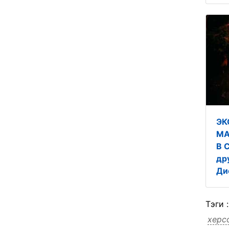
ЭК
МА
В 
др
Ди
Тэги 
херс