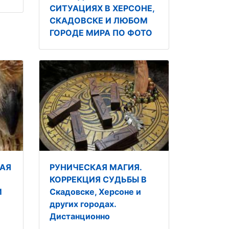
СИТУАЦИЯХ В ХЕРСОНЕ,
СКАДОВСКЕ И ЛЮБОМ
ГОРОДЕ МИРА ПО ФОТО
АЯ
РУНИЧЕСКАЯ МАГИЯ.
КОРРЕКЦИЯ СУДЬБЫ В
М
Скадовске, Херсоне и
других городах.
Дистанционно