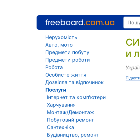
Нерухомість
СИ
Авто, мото
и 
Предмети побуту
Предмети роботи
Робота
Украї
Особисте життя
Піднят
Дозвілля та відпочинок
Послуги
Інтернет та комп'ютери
Харчування
Монтаж/Демонтаж
Побутовий ремонт
Сантехніка
Будівництво, ремонт