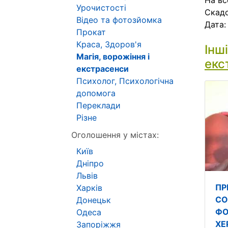
На вс
Урочистості
Скадо
Відео та фотозйомка
Дата
Прокат
Краса, Здоров'я
Інш
Магія, ворожіння і
екс
екстрасенси
Психолог, Психологічна
допомога
Переклади
Різне
Оголошення у містах:
Київ
Дніпро
Львів
ПР
Харків
СО
Донецьк
ФО
Одеса
ХЕ
Запоріжжя