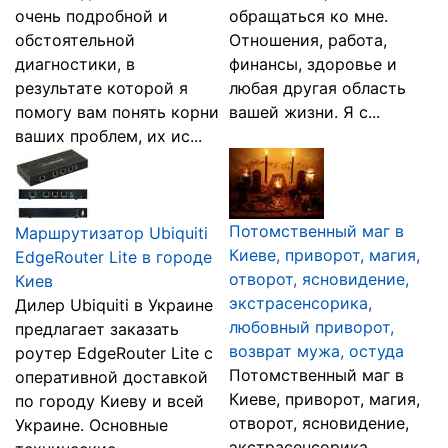
очень подробной и
обращаться ко мне.
обстоятельной
Отношения, работа,
диагностики, в
финансы, здоровье и
результате которой я
любая другая область
помогу вам понять корни
вашей жизни. Я с...
ваших проблем, их ис...
Потомственный маг в
Маршрутизатор Ubiquiti
Киеве, приворот, магия,
EdgeRouter Lite в городе
отворот, ясновидение,
Киев
экстрасенсорика,
Дилер Ubiquiti в Украине
любовный приворот,
предлагает заказать
возврат мужа, остуда
роутер EdgeRouter Lite с
Потомственный маг в
оперативной доставкой
Киеве, приворот, магия,
по городу Киеву и всей
отворот, ясновидение,
Украине. Основные
экстрасенсорика,