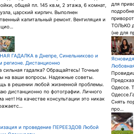
для прив
ойки, общей пл. 145 кв.м, 2 этажа, 6 комнат,
подробне
.узла, царский кирпич. Выполнен
приворот
твенный капитальный ремонт. Вентиляция и
ТОЛЬКО д
цио...
(не для пр
НАЯ ГАДАЛКА в Днепре, Синельниково и
Ясновидя
 регионе. Дистанционно
Любовная
 сильная гадалка? Обращайтесь! Точные
Провидиц
ы на ваши вопросы. Надежные советы.
Предсказ
щь в решении любой жизненной проблемы.
Одессе. 
аю дистанционно по фотографии. Личного
Одессе.Г
а нет! На качестве консультации это никак
Снять по
ражаетс...
про...
низация и проведение ПЕРЕЕЗДОВ Любой