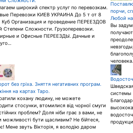
ени Сложности.
Поставлю
агаем широкий спектр услуг по перевозкам.
порчи, сг
вые Перевозки КИЕВ УКРАИНА До 5 т от 8
Любой на
 Куб Организация и проведение ПЕРЕЕЗДОВ
Вы задум
 Степени Сложности. Грузоперевозки.
получают
тирные и Офисные ПЕРЕЕЗДЫ. Дачные и
преодоле
го...
невзгоды
благопол
человека. 
Водосточ
рот без гріха. Зняття негативних програм.
Шведская
іння на картах Таро.
системы 
ратили кохану людину, не можете
Благодар
одити стосунки, втомилися від чорної смуги
высокока
стійних проблем? Доля ніби грає з вами, не
водосточ
 можливості бути щасливим? Не бійтеся,
продукции
 є! Мене звуть Вікторія, я володію даром