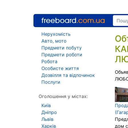
Нерухомість
Об
Авто, мото
КА
Предмети побуту
Предмети роботи
ЛЮ
Робота
Особисте життя
Объя
Дозвілля та відпочинок
ЛЮБО
Послуги
Оголошення у містах:
Київ
Прода
Дніпро
(Гага
Львів
Предл
Харків
дом с