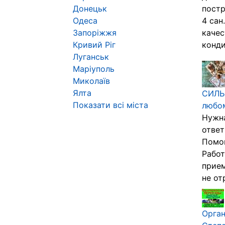
Донецьк
постр
Одеса
4 сан
Запоріжжя
качес
Кривий Ріг
конди
Луганськ
Маріуполь
Миколаїв
Ялта
СИЛЬ
Показати всі міста
любом
Нужна
ответ
Помо
Работ
прием
не от
Орга