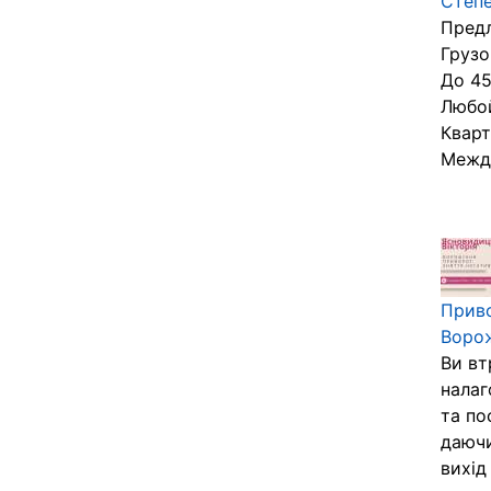
Степ
Предл
Грузо
До 45
Любой
Квар
Между
Приво
Ворож
Ви вт
налаг
та по
даючи
вихід