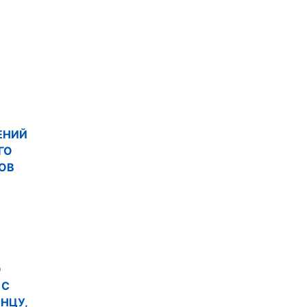
ЕНИЙ
ГО
ОВ
О
 С
НЦУ,