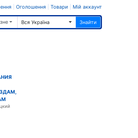
шення
|
Оголошення
|
Товари
|
Мій аккаунт
ізне
Вся Україна
Знайти
АНИЯ
ЕЗДАМ,
АМ
ицкий