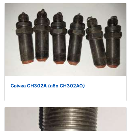
Свічка СН302А (або СН302АО)