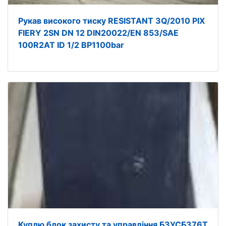
Рукав високого тиску RESISTANT 3Q/2010 PIX
FIERY 2SN DN 12 DIN20022/EN 853/SAE
100R2AT ID 1/2 BP1100bar
Куплю блок захисту та управління БЗУСБ376Т