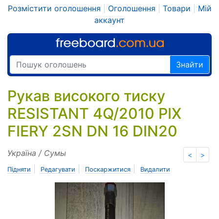
Розмістити оголошення
|
Оголошення
|
Товари
|
Мій
аккаунт
Знайти
Рукав високого тиску
RESISTANT 4Q/2010 PIX
FIERY 2SN DN 16 DIN20
Україна / Сумы
<
>
|
|
|
Підняти
Редагувати
Поскаржитися
Видалити