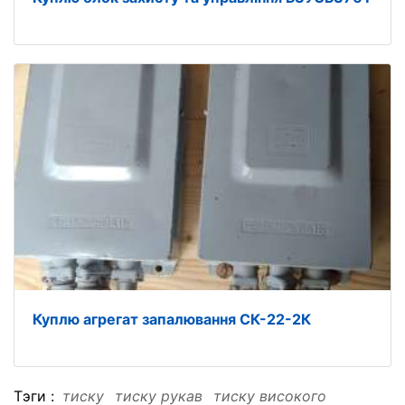
Куплю агрегат запалювання СК-22-2К
Тэги :
тиску
тиску рукав
тиску високого