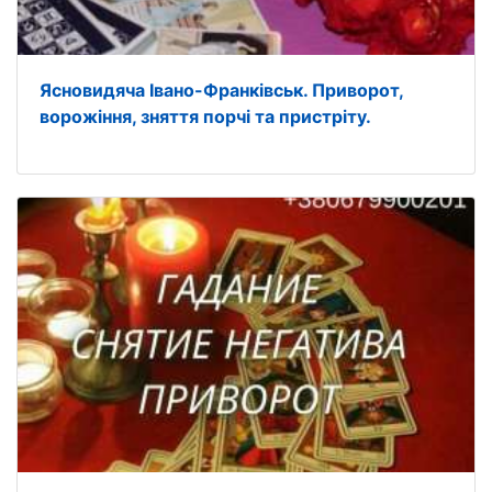
Ясновидяча Івано-Франківськ. Приворот,
ворожіння, зняття порчі та пристріту.