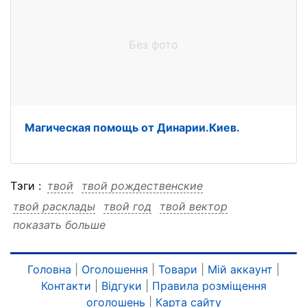
Без фото
Магическая помощь от Динарии.Киев.
Тэги :
твой
твой рождественские
твой расклады
твой год
твой вектор
показать больше
твой 2026
твой 2026 рождественские
твой 2026 расклады
твой 2026 год
твой 2026 вектор
рождественские
Головна
|
Оголошення
|
Товари
|
Мій аккаунт
|
Контакти
|
Відгуки
|
Правила розміщення
рождественские твой
рождественские расклады
оголошень
|
Карта сайту