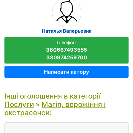
Наталья Валерьевна
Телефон:
380667493555
380974259700
Написати автору
Інші оголошення в категорії
Послуги
»
Магія, ворожіння і
екстрасенси
: