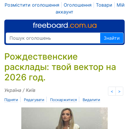
Розмістити оголошення
|
Оголошення
|
Товари
|
Мій
аккаунт
Знайти
Рождественские
расклады: твой вектор на
2026 год.
Україна / Київ
<
>
|
|
|
Підняти
Редагувати
Поскаржитися
Видалити