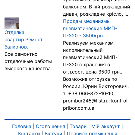
балконом. В ній розкладний
диван, розкладне крісло, ...
Продам механизмы
пневматические МИП-
Отделка
П-320 - 3500грн.
квартир.Ремонт
Реализуем механизм
балконов.
исполнительный
Все ремонтно
пневматический МИП-
отделочные работы
П-320 с хранения в
высокого качества.
отл.сост. цена 3500 грн..
Возможна отгрузка по
России, Юрий Викторович,
т. +38 066-372-10-10;
prombur245@list.ru; kontrol-
pribor.com.ua
Головна
|
Оголошення
|
Товари
|
Мій аккаунт
|
Контакти
|
Відгуки
|
Правила розміщення