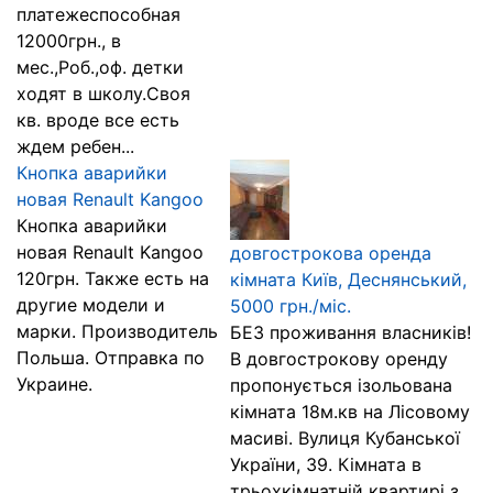
платежеспособная
12000грн., в
мес.,Роб.,оф. детки
ходят в школу.Своя
кв. вроде все есть
ждем ребен...
Кнопка аварийки
новая Renault Kangoo
Кнопка аварийки
новая Renault Kangoo
довгострокова оренда
120грн. Также есть на
кімната Київ, Деснянський,
другие модели и
5000 грн./міс.
марки. Производитель
БЕЗ проживання власників!
Польша. Отправка по
В довгострокову оренду
Украине.
пропонується ізольована
кімната 18м.кв на Лісовому
масиві. Вулиця Кубанської
України, 39. Кімната в
трьохкімнатній квартирі з