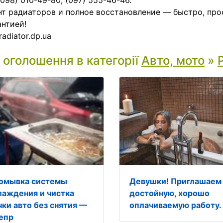
 (098) 010-49-80, (097) 555-46-46.
т радиаторов и полное восстановление — быстро, про
антией!
radiator.dp.ua
і оголошення в категорії
Авто, мото
»
омывка системы
Девушки! Приглашаем
лаждения и чистка
достойную, хорошо
чки авто без снятия —
оплачиваемую работу.
епр