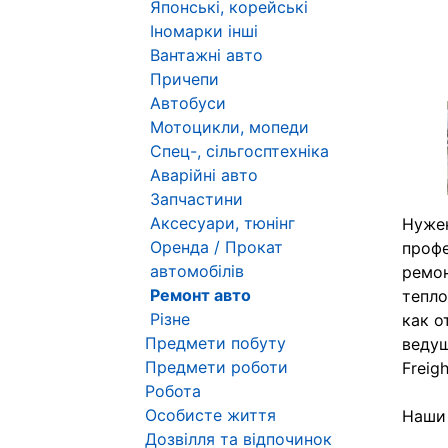
Японські, корейські
Іномарки інші
Вантажні авто
Причепи
Автобуси
Мотоцикли, мопеди
Спец-, сільгосптехніка
Аварійні авто
Запчастини
Аксесуари, тюнінг
Нуже
Оренда / Прокат
профе
автомобілів
ремон
Ремонт авто
тепло
Різне
как о
Предмети побуту
ведущ
Предмети роботи
Freigh
Робота
Особисте життя
Наши 
Дозвілля та відпочинок