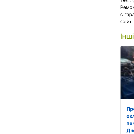
Тел.:
Ремон
с гар
Cайт 
Інш
Пр
ох
пе
Дн