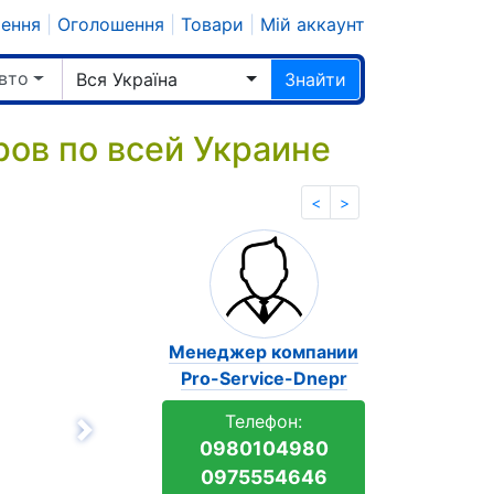
шення
|
Оголошення
|
Товари
|
Мій аккаунт
вто
Вся Україна
Знайти
ров по всей Украине
<
>
Менеджер компании
Pro-Service-Dnepr
Телефон:
Вперёд
0980104980
0975554646