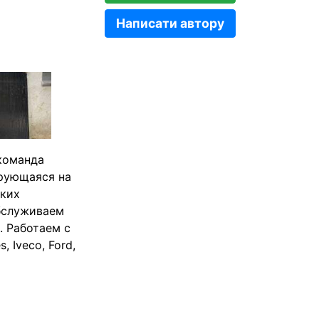
Написати автору
команда
ирующаяся на
ских
Обслуживаем
. Работаем с
, Iveco, Ford,