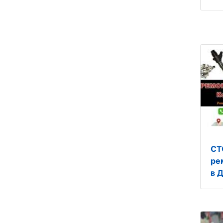
СТ
ре
в 