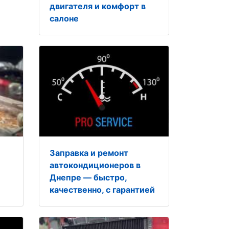
двигателя и комфорт в
салоне
Заправка и ремонт
автокондиционеров в
Днепре — быстро,
качественно, с гарантией