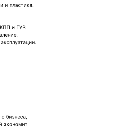
и и пластика.
КПП и ГУР.
вление.
 эксплуатации.
о бизнеса,
й экономит