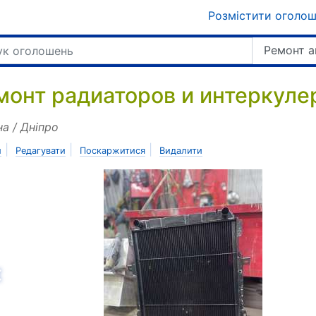
Розмістити оголо
Ремонт а
монт радиаторов и интеркуле
на / Дніпро
|
|
|
и
Редагувати
Поскаржитися
Видалити
азад