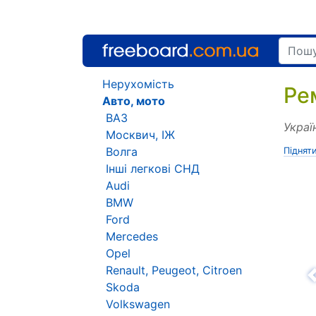
Нерухомість
Ре
Авто, мото
ВАЗ
Украї
Москвич, ІЖ
Волга
Піднят
Інші легкові СНД
Audi
BMW
Ford
Mercedes
Opel
Renault, Peugeot, Citroen
Н
Skoda
Volkswagen