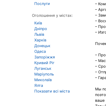
Послуги
– Ком
– Арг
– Зам
Оголошення у містах:
– Вос
Київ
– Про
Дніпро
– Изг
Львів
Харків
Почем
Донецьк
Одеса
– Про
Запоріжжя
– Мас
Кривий Ріг
– Сро
Луганськ
– Отп
Маріуполь
– Гар
Миколаїв
Ялта
Мы по
Показати всі міста
поэто
ваше 