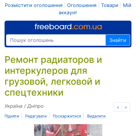
Розмістити оголошення
|
Оголошення
|
Товари
|
Мій
аккаунт
Знайти
Ремонт радиаторов и
интеркулеров для
грузовой, легковой и
спецтехники
Україна / Дніпро
<
>
|
|
|
Підняти
Редагувати
Поскаржитися
Видалити