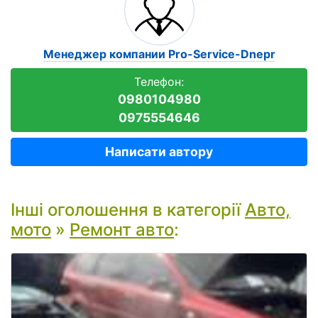
Менеджер компании Pro-Service-Dnepr
Телефон:
0980104980
0975554646
Написати автору
Інші оголошення в категорії
Авто,
мото
»
Ремонт авто
: