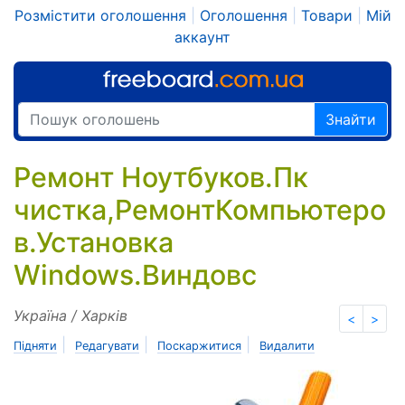
Розмістити оголошення
|
Оголошення
|
Товари
|
Мій
аккаунт
Знайти
Ремонт Ноутбуков.Пк
чистка,РемонтКомпьютеро
в.Установка
Windows.Виндовс
Україна / Харків
<
>
|
|
|
Підняти
Редагувати
Поскаржитися
Видалити