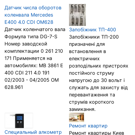
Датчик числа оборотов
коленвала Mercedes
E400 4.0 CDI OM628
Датчик коленчатого вала
Запобіжник ТП-400
Формула типа DG-7-S
Запобіжники ТП-200
Номер заводской
призначені для
комплектации 0 261 210
встановлення в
171 Применяется на
електричних
автомобилях: MB 3861 E
розподільних пристроях
400 CDI 211 4.0 191
постійного струму
02/2003 - 04/2005 OM
напругою до 30 вольт і
628.961
служать для захисту від
перевантаження та
струмів короткого
замикання.
Ремонт квартир
Специальный алкометр
Ремонт квартиры Киев