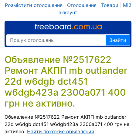
Розмістити оголошення
|
Оголошення
|
Товари
|
Мій
аккаунт
Знайти
Объявление №2517622
Ремонт АКПП mb outlander
22d w6dgb dct451
w6dgb423a 2300a071 400
грн не активно.
Объявление №2517622 Ремонт АКПП mb outlander
22d w6dgb dct451 w6dgb423a 2300a071 400 грн не
активно.
Найти похожие объявления
.