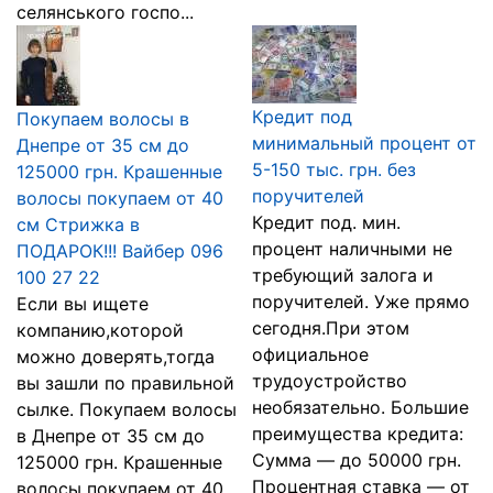
селянського госпо...
Кредит под
Покупаем волосы в
минимальный процент от
Днепре от 35 см до
5-150 тыс. грн. без
125000 грн. Крашенные
поручителей
волосы покупаем от 40
Кредит под. мин.
см Стрижка в
процент наличными не
ПОДАРОК!!! Вайбер 096
требующий залога и
100 27 22
поручителей. Уже прямо
Если вы ищете
сегодня.При этом
компанию,которой
официальное
можно доверять,тогда
трудоустройство
вы зашли по правильной
необязательно. Большие
сылке. Покупаем волосы
преимущества кредита:
в Днепре от 35 см до
Сумма — до 50000 грн.
125000 грн. Крашенные
Процентная ставка — от
волосы покупаем от 40