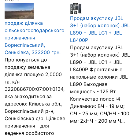
Продам акустику JBL
продаж ділянка
3+1 (набор колонок) JBL
сільськогосподарського
L890 + JBL LC1 + JBL
призначення
L8400P
Бориспільський,
Продам акустику JBL
Сеньківка, 333200 грн.
3+1 (набор колонок) JBL
Пропонується до
L890 + JBL LC1 + JBL
продажу земельна
L8400P Фронтальные
ділянка площею 2,0000
напольные колонки JBL
га, к/н
L890 Выходная
3220886700:07:001:0134,
мощность - 125 Вт
яка знаходиться за
Количество полос :4
адресою: Київська обл.,
Динамики: ВЧ - 19 мм;
Бориспільський р-н,
СЧ - 25 мм; СЧ/НЧ - 100
Сеньківська с/р. Цільове
мм; 2xНЧ - 200 мм Ч...
призначення - для
ведення особистого