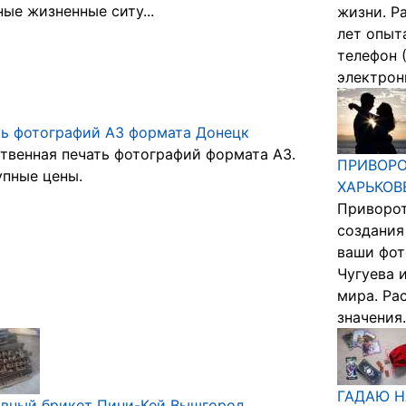
ые жизненные ситу...
жизни. Р
лет опыт
телефон (
электронн
ь фотографий А3 формата Донецк
твенная печать фотографий формата А3.
ПРИВОРО
пные цены.
ХАРЬКОВ
Приворот
создания
ваши фот
Чугуева 
мира. Ра
значения.
ГАДАЮ Н
ивный брикет Пини-Кей Вышгород