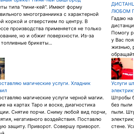
ДИСТАНЦ
ты типа "пини-кей". Имеют форму
ЛЮБОМ 
вильного многогранниика с характерной
Гадаю на
й коркой и отверстием по центру. В
дистанци
ссе производства применяется не только
Помогу р
ование, но и обжиг поверхности. Из-за
у Вас по
 топливные брикеты...
жизнью, 
обращайте
ставляю магические услуги. Хладник
Услуги ш
аил
электрик
ставляю магические услуги черной магии.
Штробы б
ие на картах Таро и воске, диагностика
без пыли
ции. Снятие порчи. Сниму любой вид порчи,
пыли. Шт
ятия, негативного воздействия. Поставлю
электрик
ю защиту. Приворот. Совершу приворот.
стене. Ус
й...