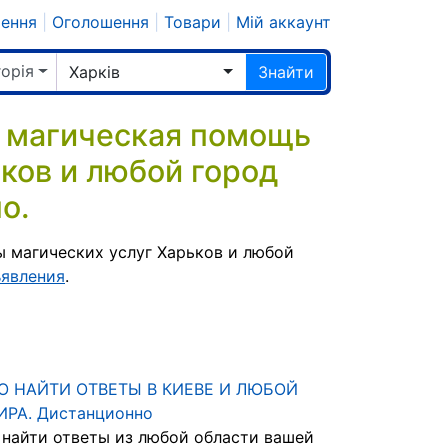
шення
|
Оголошення
|
Товари
|
Мій аккаунт
горія
Харків
Знайти
 магическая помощь
ков и любой город
о.
 магических услуг Харьков и любой
ъявления
.
 НАЙТИ ОТВЕТЫ В КИЕВЕ И ЛЮБОЙ
ИРА. Дистанционно
найти ответы из любой области вашей