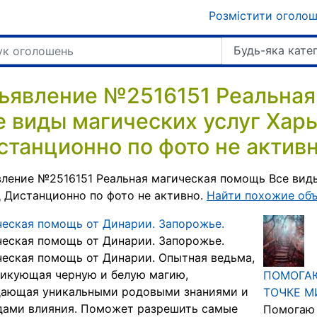
Розмістити оголо
Будь-яка кате
ъявление №2516151 Реальная
е виды магических услуг Харь
станционно по фото не активн
ление №2516151 Реальная магическая помощь Все виды
 Дистанционно по фото не активно.
Найти похожие об
еская помощь от Динарии. Запорожье.
еская помощь от Динарии. Запорожье.
еская помощь от Динарии. Опытная ведьма,
икующая черную и белую магию,
ПОМОГАЮ
дающая уникальными родовыми знаниями и
ТОЧКЕ М
дами влияния. Поможет разрешить самые
Помогаю 