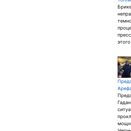
Брике
непра
темно
проце
пресс
этого
Предо
Ареф
Предо
Гадан
ситуа
прокл
мощну
Черны