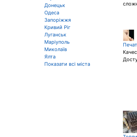
сложн
Донецьк
Одеса
Запоріжжя
Кривий Ріг
Луганськ
Маріуполь
Печат
Миколаїв
Качес
Ялта
Досту
Показати всі міста
Топл