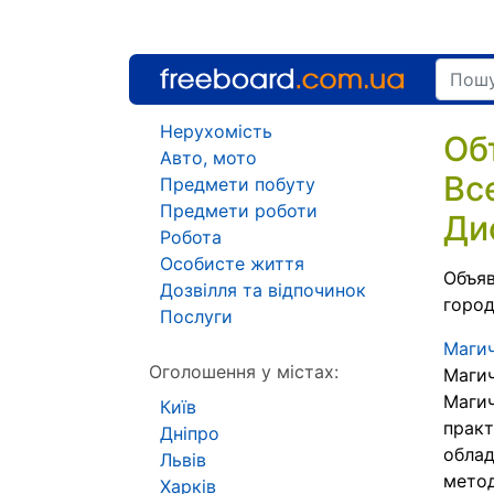
Нерухомість
Об
Авто, мото
Вс
Предмети побуту
Предмети роботи
Ди
Робота
Особисте життя
Объяв
Дозвілля та відпочинок
город
Послуги
Магич
Оголошення у містах:
Магич
Магич
Київ
практ
Дніпро
обла
Львів
мето
Харків