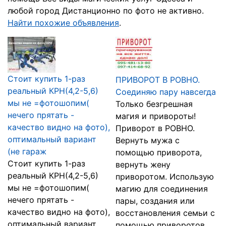
любой город Дистанционно по фото не активно.
Найти похожие объявления
.
Стоит купить 1-раз
ПРИВОРОТ В РОВНО.
реальный КРН(4,2-5,6)
Соединяю пару навсегда
мы не =фотошопим(
Только безгрешная
нечего прятать -
магия и привороты!
качество видно на фото),
Приворот в РОВНО.
оптимальный вариант
Вернуть мужа с
(не гараж
помощью приворота,
Стоит купить 1-раз
вернуть жену
реальный КРН(4,2-5,6)
приворотом. Использую
мы не =фотошопим(
магию для соединения
нечего прятать -
пары, создания или
качество видно на фото),
восстановления семьи с
оптимальный вариант
помощью приворотов.