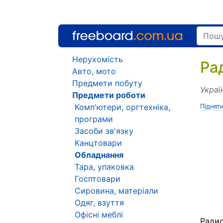
Нерухомість
Ра
Авто, мото
Предмети побуту
Украї
Предмети роботи
Комп'ютери, оргтехніка,
Піднят
програми
Засоби зв'язку
Канцтовари
Обладнання
Тара, упаковка
Госптовари
Сировина, матеріали
Одяг, взуття
Офісні меблі
Радио