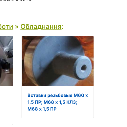
боти
»
Обладнання
:
Вставки резьбовые М60 х
1,5 ПР; М68 х 1,5 КЛ3;
М68 х 1,5 ПР