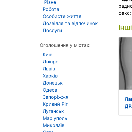
Різне
ради
Робота
факс
Особисте життя
Дозвілля та відпочинок
Інш
Послуги
Оголошення у містах:
Київ
Дніпро
Львів
Харків
Донецьк
Одеса
Запоріжжя
Ла
Кривий Ріг
ДР
Луганськ
Маріуполь
Миколаїв