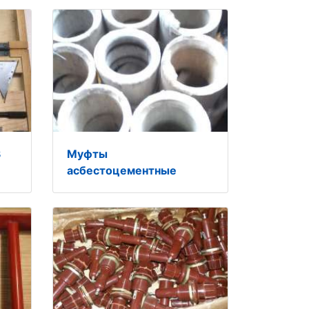
3
Муфты
асбестоцементные