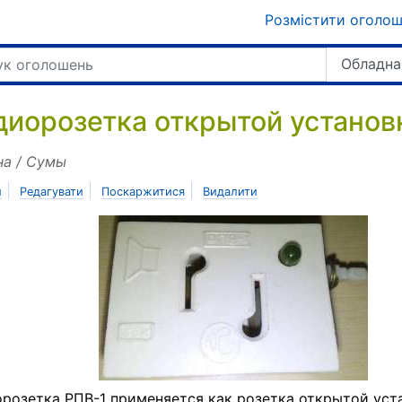
Розмістити оголо
Обладна
диорозетка открытой установ
на / Сумы
|
|
|
и
Редагувати
Поскаржитися
Видалити
розетка РПВ-1 применяется как розетка открытой уст