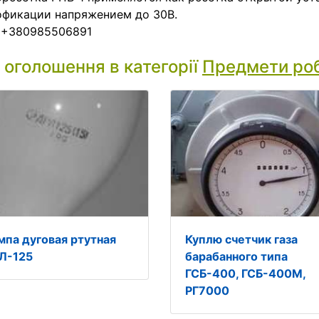
офикации напряжением до 30В.
: +380985506891
і оголошення в категорії
Предмети ро
мпа дуговая ртутная
Куплю счетчик газа
Л-125
барабанного типа
ГСБ-400, ГСБ-400М,
РГ7000