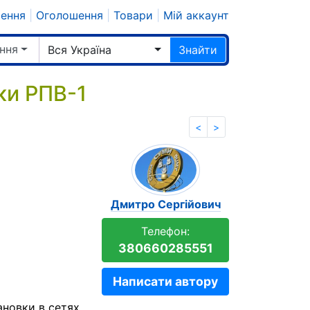
шення
|
Оголошення
|
Товари
|
Мій аккаунт
ння
Вся Україна
Знайти
ки РПВ-1
<
>
Дмитро Сергійович
Телефон:
380660285551
Написати автору
ановки в сетях