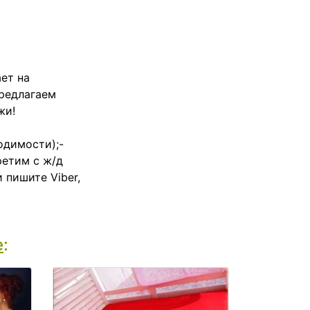
ет на
Предлагаем
жи!
одимости);-
ретим с ж/д
 пишите Viber,
е
: