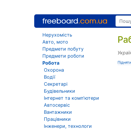
Нерухомість
Ра
Авто, мото
Предмети побуту
Украї
Предмети роботи
Робота
Піднят
Охорона
Водії
Секретарі
Будівельники
Інтернет та комп'ютери
Автосервіс
Вантажники
Працівники
Інженери, технологи