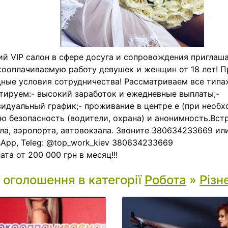
й VIP салон в сфере досуга и сопровождения приглаша
ооплачиваемую работу девушек и женщин от 18 лет! 
ные условия сотрудничества! Рассматриваем все типа
тируем:- высокий заработок и ежедневные выплаты;-
идуальный график;- проживание в центре е (при необх
ю безопасность (водители, охрана) и анонимность.Вст
ла, аэропорта, автовокзала. Звоните 380634233669 или
App, Teleg: @top_work_kiev 380634233669
ата от 200 000 грн в месяц!!!
і оголошення в категорії
Робота
»
Різн