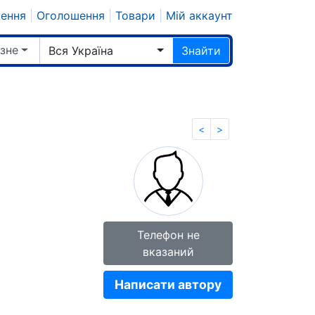
шення
|
Оголошення
|
Товари
|
Мій аккаунт
ізне
Вся Україна
Знайти
<
>
Телефон не
вказаний
Написати автору