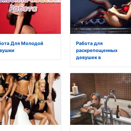
бота Для Молодой
Работа для
вушки
раскрепощенных
девушек в