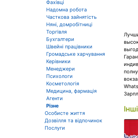
Фахівці
Надомна робота
Часткова зайнятість
Няні, домробітниці
Торгівля
Лучши
Бухгалтери
высок
Швейні працівники
выгод
Громадське харчування
Гаран
Керівники
индив
Менеджери
полну
Психологи
вокза
Косметологія
Whats
Медицина, фармація
Зарпл
Агенти
Різне
Інш
Особисте життя
Дозвілля та відпочинок
Послуги