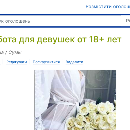
Розмістити оголо
Р
бота для девушек от 18+ лет
на / Сумы
|
|
|
и
Редагувати
Поскаржитися
Видалити