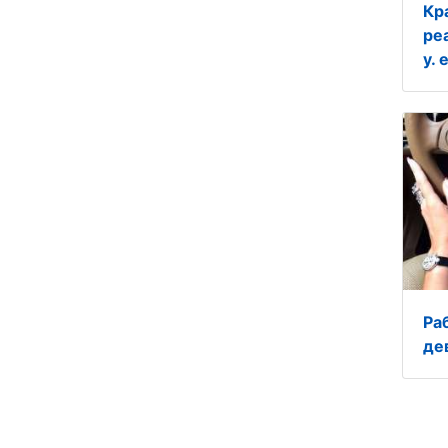
Кр
ре
у. 
Ра
де