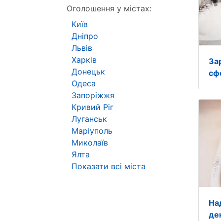
Оголошення у містах:
Київ
Дніпро
Львів
Харків
За
Донецьк
сф
Одеса
Запоріжжя
Кривий Ріг
Луганськ
Маріуполь
Миколаїв
Ялта
Показати всі міста
На
де