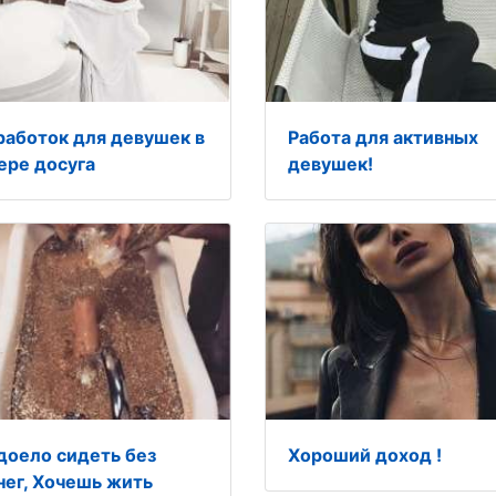
работок для девушек в
Работа для активных
ере досуга
девушек!
доело сидеть без
Хороший доход !
нег, Хочешь жить