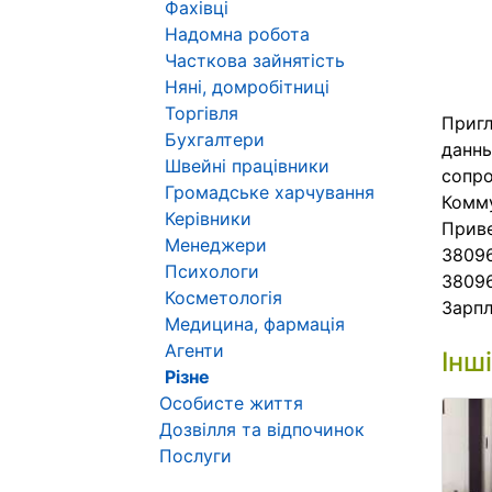
Фахівці
Надомна робота
Часткова зайнятість
Няні, домробітниці
Торгівля
Пригл
Бухгалтери
данны
Швейні працівники
сопро
Громадське харчування
Комму
Керівники
Приве
Менеджери
38096
Психологи
3809
Косметологія
Зарпл
Медицина, фармація
Агенти
Інш
Різне
Особисте життя
Дозвілля та відпочинок
Послуги