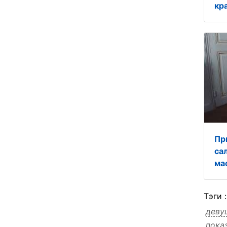
кр
Пр
са
ма
Тэги 
деву
пока