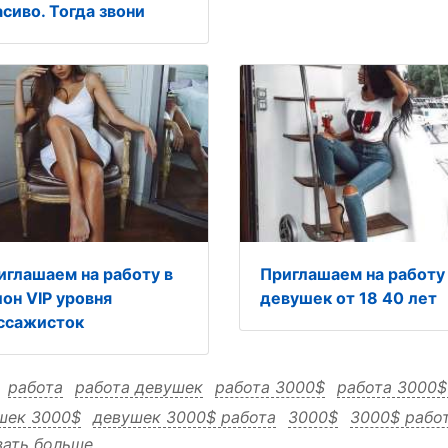
асиво. Тогда звони
иглашаем на работу в
Приглашаем на работу
лон VIP уровня
девушек от 18 40 лет
ссажисток
:
работа
работа девушек
работа 3000$
работа 3000$
шек 3000$
девушек 3000$ работа
3000$
3000$ рабо
зать больше