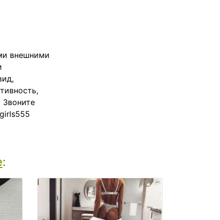
ыми внешними
и
вид,
тивность,
 Звоните
girls555
е
: