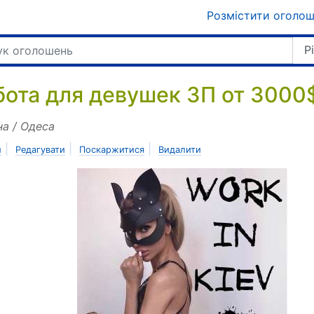
Розмістити оголо
Р
бота для девушек ЗП от 3000
на / Одеса
|
|
|
и
Редагувати
Поскаржитися
Видалити