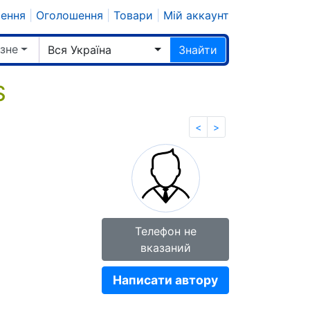
шення
|
Оголошення
|
Товари
|
Мій аккаунт
ізне
Вся Україна
Знайти
$
<
>
Телефон не
вказаний
Написати автору