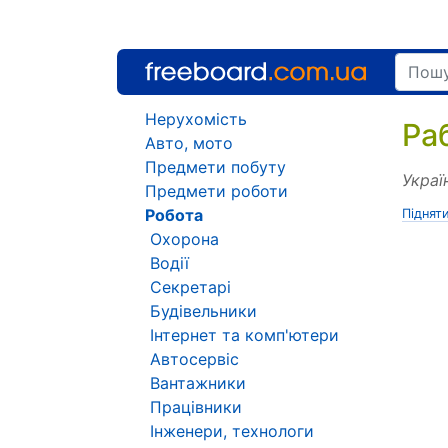
Нерухомість
Ра
Авто, мото
Предмети побуту
Украї
Предмети роботи
Робота
Піднят
Охорона
Водії
Секретарі
Будівельники
Інтернет та комп'ютери
Автосервіс
Вантажники
Працівники
Інженери, технологи