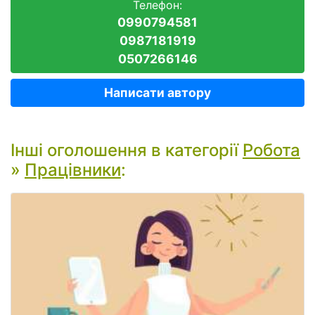
Телефон:
0990794581
0987181919
0507266146
Написати автору
Інші оголошення в категорії
Робота
»
Працівники
: