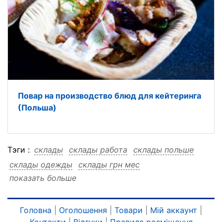
Повар на производство блюд для кейтеринга
(Польша)
Тэги :
склады
склады работа
склады польше
склады одежды
склады грн мес
показать больше
склады Spedimex
склады Arvato
склады 27000
склады 27000 работа
склады 27000 польше
склады 27000 одежды
склады 27000 грн мес
Головна
|
Оголошення
|
Товари
|
Мій аккаунт
|