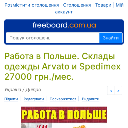
Розмістити оголошення
|
Оголошення
|
Товари
|
Мій
аккаунт
Знайти
Работа в Польше. Склады
одежды Arvato и Spedimex
27000 грн./мес.
Україна / Дніпро
<
>
|
|
|
Підняти
Редагувати
Поскаржитися
Видалити