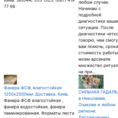
Киев: 38(044) 353 1323, (067) 419
любом случае.
77 66
Начинаю с
подробной
диагностики ваше
ситуации. После
диагностики четк
говорю, чем смогу
вам помочь, сроки
стоимость работы
моем арсенале
множество ритуа
на при...
Фанера ФСФ, влагостойкая
СИЛЬНАЯ ГАДАЛК
1250х2500мм. Доставка. Киев.
в Николаеве,
Фанера ФСФ влагостойкая ,
Очакове и любом
фанера водостойкая, фанера
регионе.
ламинированная. Форматы листа
Дистанционно