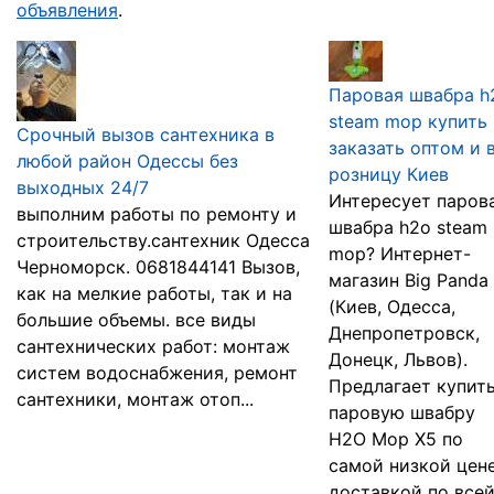
объявления
.
Паровая швабра h
steam mop купить
Срочный вызов сантехника в
заказать оптом и 
любой район Одессы без
розницу Киев
выходных 24/7
Интересует паров
выполним работы по ремонту и
швабра h2o steam
строительству.сантехник Одесса
mop? Интернет-
Черноморск. 0681844141 Вызов,
магазин Big Panda
как на мелкие работы, так и на
(Киев, Одесса,
большие объемы. все виды
Днепропетровск,
сантехнических работ: монтаж
Донецк, Львов).
систем водоснабжения, ремонт
Предлагает купит
сантехники, монтаж отоп...
паровую швабру
H2O Mop X5 по
самой низкой цене
доставкой по все