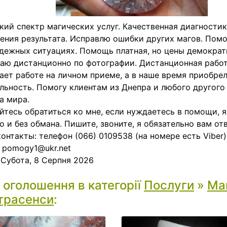
ий спектр магических услуг. Качественная диагностик
ения результата. Исправлю ошибки других магов. Помо
дежных ситуациях. Помощь платная, но цены демократ
аю дистанционно по фотографии. Дистанционная работ
ает работе на личном приеме, а в наше время приобре
льность. Помогу клиентам из Днепра и любого другого
а мира.
йтесь обратиться ко мне, если нуждаетесь в помощи, 
о и без обмана. Пишите, звоните, я обязательно вам от
онтакты: телефон (066) 0109538 (на номере есть Viber)
 pomogy1@ukr.net
:
Субота, 8 Серпня 2026
і оголошення в категорії
Послуги
»
Маг
трасенси
: