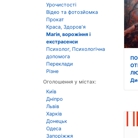
Урочистості
Відео та фотозйомка
Прокат
Краса, Здоров'я
Магія, ворожіння і
екстрасенси
Психолог, Психологічна
допомога
ПО
Переклади
ОТ
Різне
ЛЮ
Ди
Оголошення у містах:
Київ
Дніпро
Львів
Харків
Донецьк
Одеса
Запоріжжя