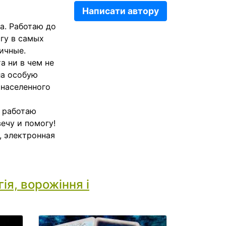
Написати автору
а. Работаю до
гу в самых
ичные.
а ни в чем не
ла особую
 населенного
я работаю
вечу и помогу!
, электронная
ія, ворожіння і