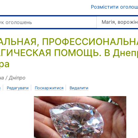
Розмістити оголо
Магія, ворожін
АЛЬНАЯ, ПРОФЕССИОНАЛЬНА
ГИЧЕСКАЯ ПОМОЩЬ. В Днепре
ра
на / Дніпро
|
|
|
и
Редагувати
Поскаржитися
Видалити