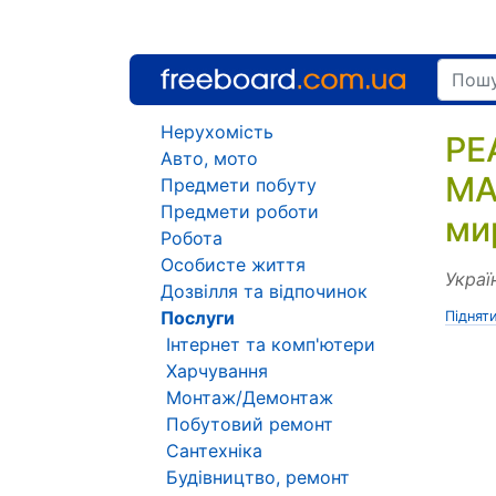
Нерухомість
РЕ
Авто, мото
МА
Предмети побуту
Предмети роботи
ми
Робота
Особисте життя
Украї
Дозвілля та відпочинок
Послуги
Піднят
Інтернет та комп'ютери
Харчування
Монтаж/Демонтаж
Побутовий ремонт
Сантехніка
Будівництво, ремонт