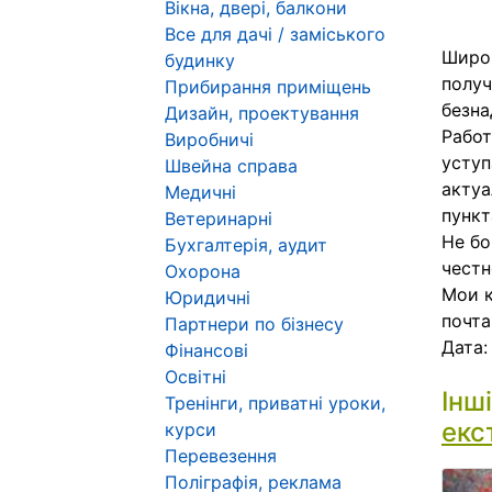
Вікна, двері, балкони
Все для дачі / заміського
Широк
будинку
получ
Прибирання приміщень
безна
Дизайн, проектування
Работ
Виробничі
уступ
Швейна справа
актуа
Медичні
пункт
Ветеринарні
Не бо
Бухгалтерія, аудит
честн
Охорона
Мои к
Юридичні
почта
Партнери по бізнесу
Дата
Фінансові
Освітні
Інш
Тренінги, приватні уроки,
екс
курси
Перевезення
Поліграфія, реклама