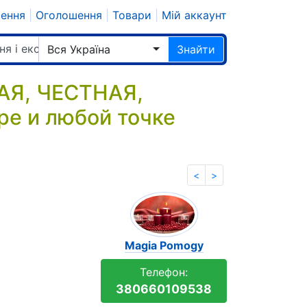
шення
|
Оголошення
|
Товари
|
Мій аккаунт
ня і екстрасенси
Вся Україна
Знайти
Я, ЧЕСТНАЯ,
 и любой точке
<
>
Magia Pomogy
Телефон:
380660109538