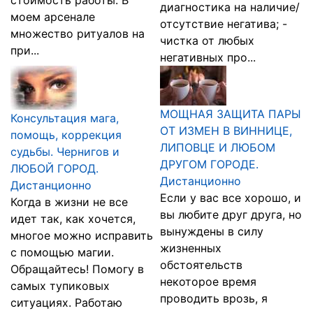
стоимость работы. В
диагностика на наличие/
моем арсенале
отсутствие негатива; -
множество ритуалов на
чистка от любых
при...
негативных про...
МОЩНАЯ ЗАЩИТА ПАРЫ
Консультация мага,
ОТ ИЗМЕН В ВИННИЦЕ,
помощь, коррекция
ЛИПОВЦЕ И ЛЮБОМ
судьбы. Чернигов и
ДРУГОМ ГОРОДЕ.
ЛЮБОЙ ГОРОД.
Дистанционно
Дистанционно
Если у вас все хорошо, и
Когда в жизни не все
вы любите друг друга, но
идет так, как хочется,
вынуждены в силу
многое можно исправить
жизненных
с помощью магии.
обстоятельств
Обращайтесь! Помогу в
некоторое время
самых тупиковых
проводить врозь, я
ситуациях. Работаю