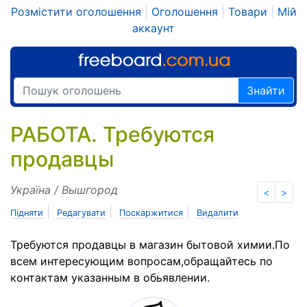
Розмістити оголошення
|
Оголошення
|
Товари
|
Мій
аккаунт
Знайти
РАБОТА. Требуются
продавцы
Україна / Вышгород
<
>
|
|
|
Підняти
Редагувати
Поскаржитися
Видалити
Требуются продавцы в магазин бытовой химии.По
всем интересующим вопросам,обращайтесь по
контактам указанным в обьявлении.