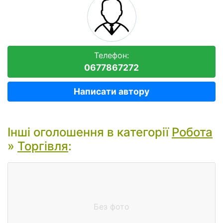
Телефон:
0677867272
Написати автору
Інші оголошення в категорії
Робота
»
Торгівля
:
Без фото