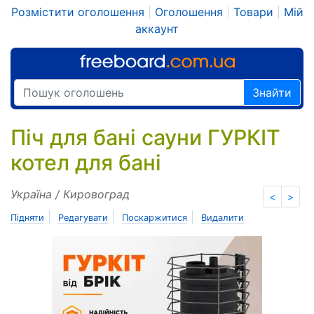
Розмістити оголошення
|
Оголошення
|
Товари
|
Мій
аккаунт
Знайти
Піч для бані сауни ГУРКІТ
котел для бані
Україна / Кировоград
<
>
|
|
|
Підняти
Редагувати
Поскаржитися
Видалити