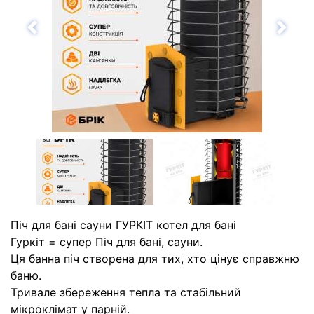
Назад
Впе
Піч для бані сауни ГУРКІТ котел для бані
Гуркіт = супер Піч для бані, сауни.
Ця банна піч створена для тих, хто цінує справжню
баню.
Тривале збереження тепла та стабільний
мікроклімат у парній.