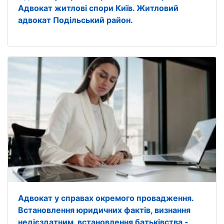
Адвокат житлові спори Київ. Житловий
адвокат Подільський район.
Адвокат у справах окремого провадження.
Встановлення юридичних фактів, визнання
недієздатним, встановлення батьківства -