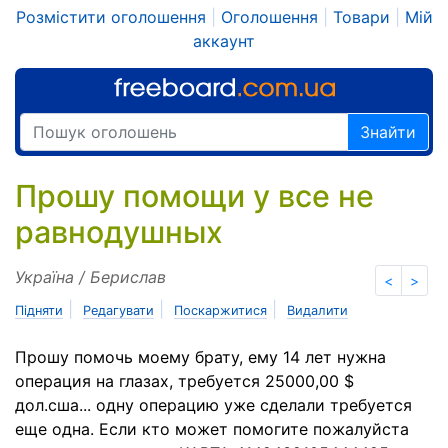
Розмістити оголошення
|
Оголошення
|
Товари
|
Мій
аккаунт
Знайти
Прошу помощи у все не
равнодушных
Україна / Берислав
<
>
|
|
|
Підняти
Редагувати
Поскаржитися
Видалити
Прошу помочь моему брату, ему 14 лет нужна
операция на глазах, требуется 25000,00 $
дол.сша... одну операцию уже сделали требуется
еще одна. Если кто может помогите пожалуйста