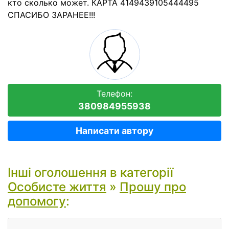
кто сколько может. КАРТА 4149439105444495
СПАСИБО ЗАРАНЕЕ!!!
Телефон:
380984955938
Написати автору
Інші оголошення в категорії
Особисте життя
»
Прошу про
допомогу
: