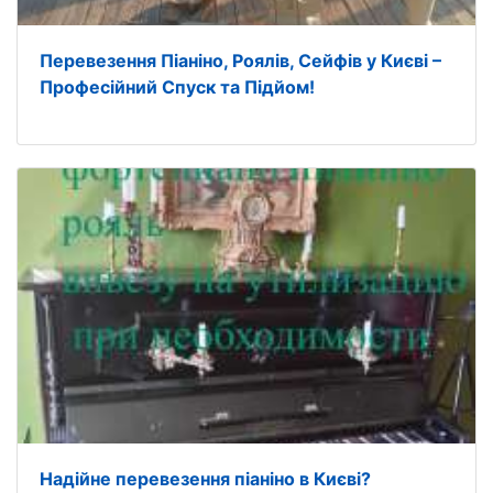
Перевезення Піаніно, Роялів, Сейфів у Києві –
Професійний Спуск та Підйом!
Надійне перевезення піаніно в Києві?