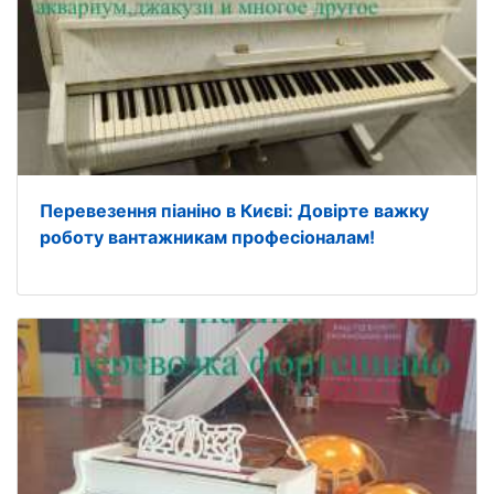
Перевезення піаніно в Києві: Довірте важку
роботу вантажникам професіоналам!