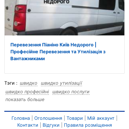
Перевезення Піаніно Київ Недорого |
Професійне Перевезення та Утилізація з
Вантажниками
Тэги :
швидко
швидко утилізації
швидко професійні
швидко послуги
показать больше
швидко перевезення
швидко піаніно
швидко києві
швидко вигідно
швидко акуратно
швидко акуратно утилізації
Головна
|
Оголошення
|
Товари
|
Мій аккаунт
|
Контакти
|
Відгуки
|
Правила розміщення
швидко акуратно професійні