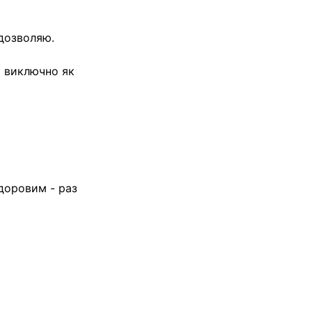
 дозволяю.
и виключно як
доровим - раз