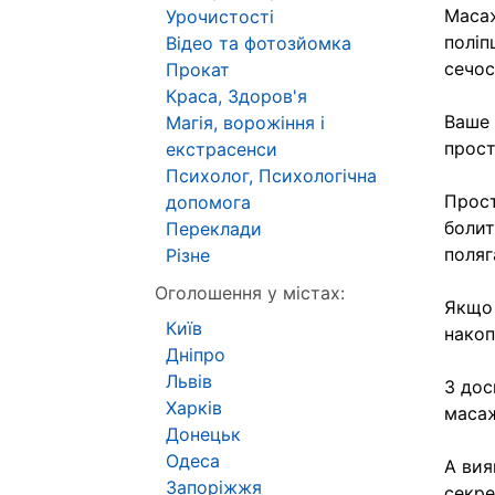
Масаж
Урочистості
поліп
Відео та фотозйомка
сечос
Прокат
Краса, Здоров'я
Ваше 
Магія, ворожіння і
прост
екстрасенси
Психолог, Психологічна
Прост
допомога
болит
Переклади
поляг
Різне
Оголошення у містах:
Якщо 
Київ
накоп
Дніпро
Львів
З дос
Харків
масаж
Донецьк
Одеса
А вия
Запоріжжя
секре