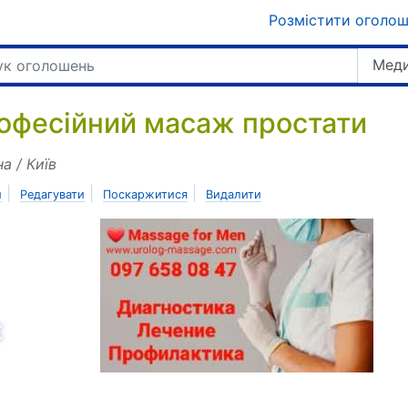
Розмістити оголо
Меди
офесійний масаж простати
на / Київ
|
|
|
и
Редагувати
Поскаржитися
Видалити
азад