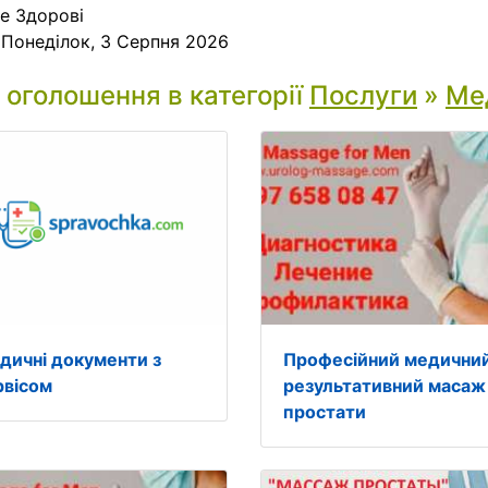
е Здорові
:
Понеділок, 3 Серпня 2026
і оголошення в категорії
Послуги
»
Ме
дичні документи з
Професійний медични
рвісом
результативний масаж
простати