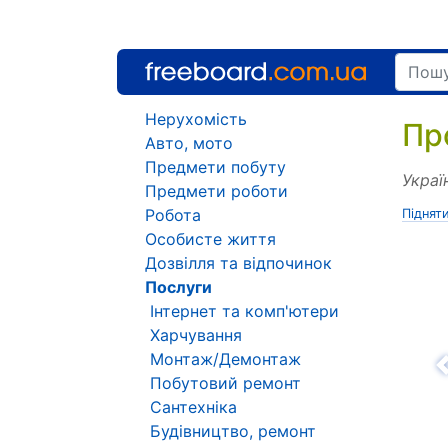
Нерухомість
Пр
Авто, мото
Предмети побуту
Украї
Предмети роботи
Робота
Піднят
Особисте життя
Дозвілля та відпочинок
Послуги
Інтернет та комп'ютери
Харчування
Монтаж/Демонтаж
Н
Побутовий ремонт
Сантехніка
Будівництво, ремонт