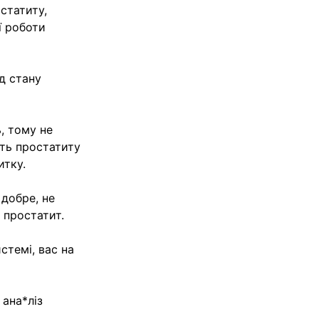
статиту,
ї роботи
д стану
ь, тому не
сть простатиту
итку.
 добре, не
 простатит.
стемі, вас на
ана*ліз