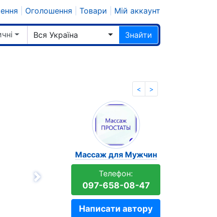
шення
|
Оголошення
|
Товари
|
Мій аккаунт
чні
Вся Україна
Знайти
<
>
Массаж для Мужчин
Телефон:
Вперёд
097-658-08-47
Написати автору