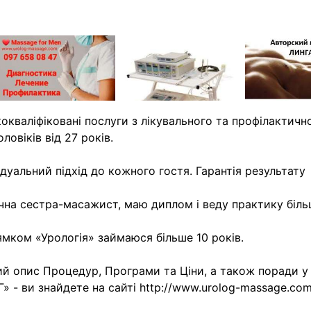
окваліфіковані послуги з лікувального та профілактич
оловіків від 27 років.
ідуальний підхід до кожного гостя. Гарантія результату
на сестра-масажист, маю диплом і веду практику більш
мком «Урологія» займаюся більше 10 років.
й опис Процедур, Програми та Ціни, а також поради у 
» - ви знайдете на сайті http://www.urolog-massage.co