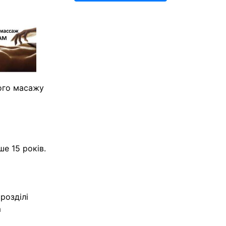
ного масажу
е 15 років.
розділі
m