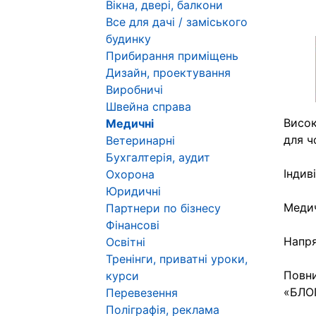
Вікна, двері, балкони
Все для дачі / заміського
будинку
Прибирання приміщень
Дизайн, проектування
Виробничі
Швейна справа
Висок
Медичні
для ч
Ветеринарні
Бухгалтерія, аудит
Індив
Охорона
Юридичні
Медич
Партнери по бізнесу
Фінансові
Напря
Освітні
Тренінги, приватні уроки,
Повни
курси
«БЛОГ
Перевезення
Поліграфія, реклама