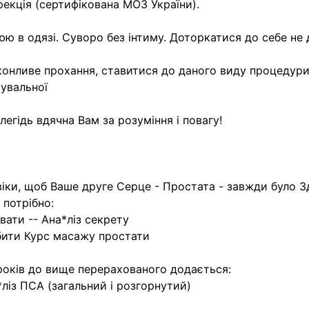
фекція (сертифікована МОЗ України).
ю в одязі. Суворо без інтиму. Доторкатися до себе не
онливе прохання, ставитися до даного виду процедур
кувальної
легідь вдячна Вам за розуміння і повагу!
іки, щоб Ваше друге Серце - Простата - завжди було З
к потрібно:
авати -- Ана*ліз секрету
бити Курс масажу простати
років до вище перерахованого додається:
*ліз ПСА (загальний і розгорнутий)