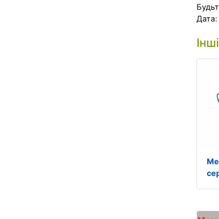
Будьт
Дата
Інш
Ме
се