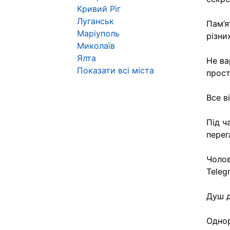
Кривий Ріг
Луганськ
Пам’я
Маріуполь
різни
Миколаїв
Ялта
Не ва
Показати всі міста
прост
Все в
Під ч
перег
Чолов
Teleg
Душ д
Однор