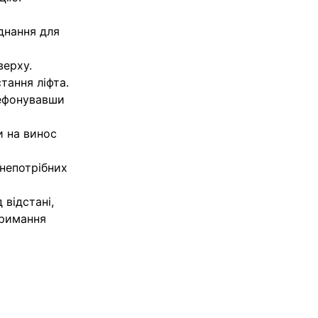
днання для
верху.
тання ліфта.
елефонувавши
и на винос
 непотрібних
 відстані,
тримання