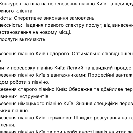
 Конкурентна ціна на перевезення піаніно Київ та індивід
жного клієнта.
ість: Оперативне виконання замовлень.
ексність: Надання повного спектру послуг, від винесенн
встановлення на новому місці.
послуги включають:
езення піаніно Київ недорого: Оптимальне співвідношен
і.
ити перевозку піаніно Київ: Легкий та швидкий процес
езення піаніно Київ з вантажниками: Професійні вантаж
дом роботи з піаніно.
езення старого піаніно Київ: Обережне та дбайливе пе
винних інструментів.
езення німецького піаніно Київ: Знання специфіки пере
ьких піаніно.
езення піаніно Київ терміново: Швидке реагування на т
лення.
езення піаніно Київ та при необхідності вивіз на утиліза