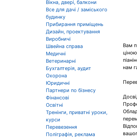
Вікна, двері, балкони
Все для дачі / заміського
будинку
Прибирання приміщень
Дизайн, проектування
Виробничі
Вам п
Швейна справа
ціною
Медичні
піані
Ветеринарні
нам г
Бухгалтерія, аудит
Охорона
Перев
Юридичні
Партнери по бізнесу
Досві
Фінансові
Профе
Освітні
Облад
Тренінги, приватні уроки,
перем
курси
Відпо
Перевезення
вашог
Поліграфія, реклама