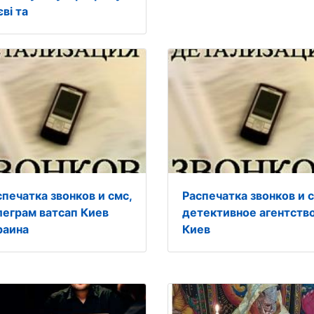
ві та
спечатка звонков и смс,
Распечатка звонков и с
леграм ватсап Киев
детективное агентств
раина
Киев