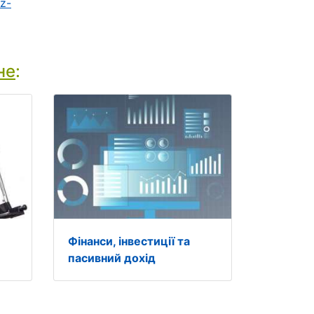
z-
не
:
Фінанси, інвестиції та
пасивний дохід