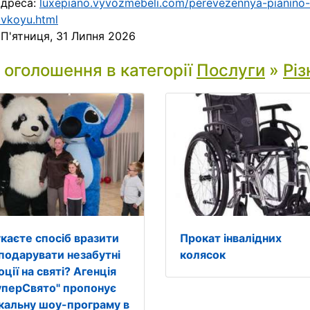
адреса:
luxepiano.vyvozmebeli.com/perevezennya-pianino-
vkoyu.html
:
П'ятниця, 31 Липня 2026
і оголошення в категорії
Послуги
»
Різ
каєте спосіб вразити
Прокат інвалідних
 подарувати незабутні
колясок
ції на святі? Агенція
уперСвято" пропонує
ікальну шоу-програму в