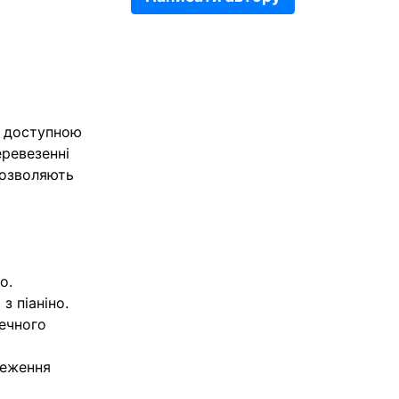
а доступною
еревезенні
дозволяють
о.
з піаніно.
печного
реження