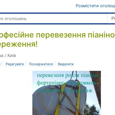
Розмістити оголо
Р
офесійне перевезення піаніно 
ереження!
на / Київ
|
|
|
и
Редагувати
Поскаржитися
Видалити