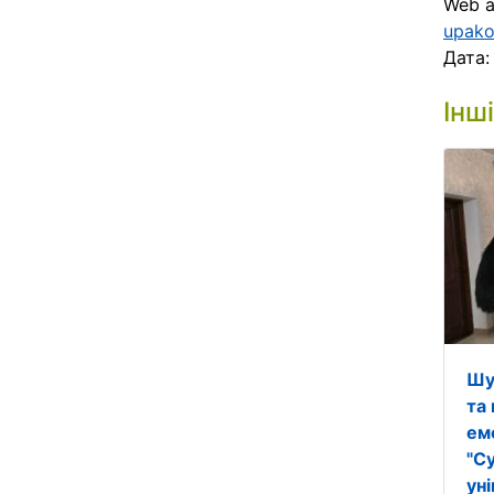
Web 
upako
Дата
Інш
Шу
та
емо
"С
ун