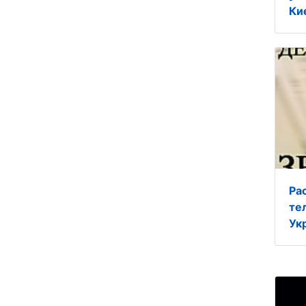
Киє
Ра
те
Ук