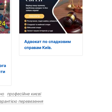
Адвокат по спадковим
справам Київ.
ога
ати
іно
професійне києві
арантією перевезення
рофесійне гарантією збереження