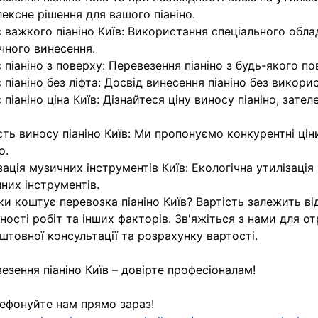
ексне рішення для вашого піаніно.
 важкого піаніно Київ: Використання спеціального обла
чного винесення.
 піаніно з поверху: Перевезення піаніно з будь-якого по
 піаніно без ліфта: Досвід винесення піаніно без викорис
 піаніно ціна Київ: Дізнайтеся ціну виносу піаніно, зат
сть виносу піаніно Київ: Ми пропонуємо конкурентні цін
о.
зація музичних інструментів Київ: Екологічна утилізація
них інструментів.
ки коштує перевозка піаніно Київ? Вартість залежить від
ності робіт та інших факторів. Зв'яжіться з нами для о
штовної консультації та розрахунку вартості.
езення піаніно Київ – довірте професіоналам!
ефонуйте нам прямо зараз!