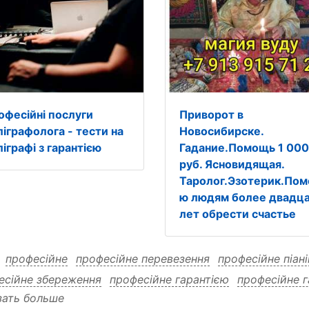
офесійні послуги
Приворот в
ліграфолога - тести на
Новосибирске.
іграфі з гарантією
Гадание.Помощь 1 000
руб. Ясновидящая.
Таролог.Эзотерик.Пом
ю людям более двадц
лет обрести счастье
:
професійне
професійне перевезення
професійне піан
есійне збереження
професійне гарантією
професійне г
зать больше
сійне гарантією піаніно
професійне гарантією києві
п