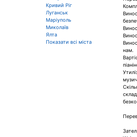
Кривий Ріг
Компл
Луганськ
Винос
Маріуполь
безпе
Миколаїв
Винос
Ялта
Винос
Показати всі міста
Винос
нам.
Варті
піанін
Утилі
музич
Скіль
склад
безко
Перев
Зател