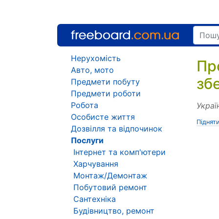
Нерухомість
Пр
Авто, мото
зб
Предмети побуту
Предмети роботи
Робота
Украї
Особисте життя
Піднят
Дозвілля та відпочинок
Послуги
Інтернет та комп'ютери
Харчування
Монтаж/Демонтаж
Побутовий ремонт
Сантехніка
Будівництво, ремонт