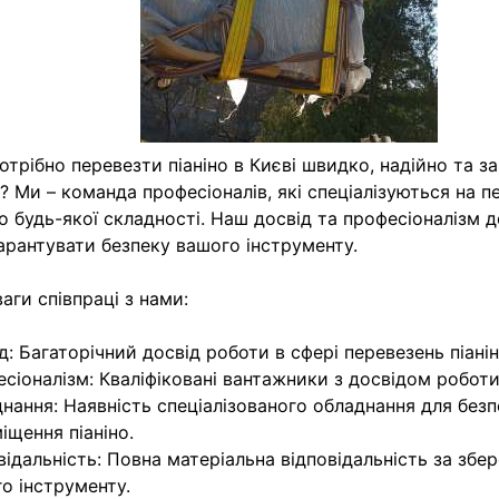
отрібно перевезти піаніно в Києві швидко, надійно та з
? Ми – команда професіоналів, які спеціалізуються на п
но будь-якої складності. Наш досвід та професіоналізм 
арантувати безпеку вашого інструменту.
аги співпраці з нами:
д: Багаторічний досвід роботи в сфері перевезень піанін
сіоналізм: Кваліфіковані вантажники з досвідом роботи 
нання: Наявність спеціалізованого обладнання для без
іщення піаніно.
відальність: Повна матеріальна відповідальність за збе
о інструменту.