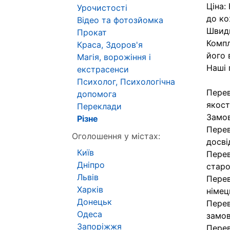
Ціна:
Урочистості
до ко
Відео та фотозйомка
Швидк
Прокат
Компл
Краса, Здоров'я
його 
Магія, ворожіння і
Наші 
екстрасенси
Психолог, Психологічна
Перев
допомога
якост
Переклади
Замов
Різне
Перев
Оголошення у містах:
досві
Київ
Перев
Дніпро
старо
Львів
Перев
Харків
німец
Донецьк
Перев
Одеса
замов
Запоріжжя
Перев