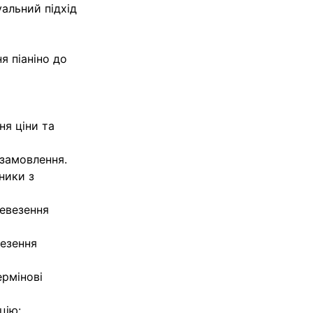
уальний підхід
я піаніно до
ня ціни та
 замовлення.
ники з
ревезення
везення
ермінові
цію: