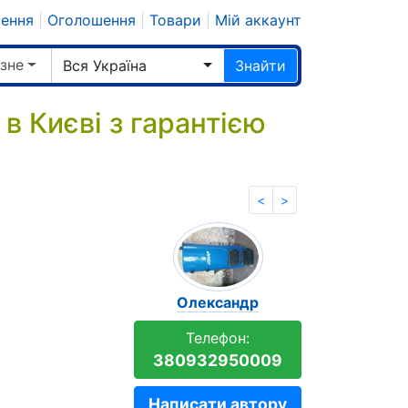
шення
|
Оголошення
|
Товари
|
Мій аккаунт
ізне
Вся Україна
Знайти
в Києві з гарантією
<
>
Олександр
Телефон:
380932950009
Написати автору