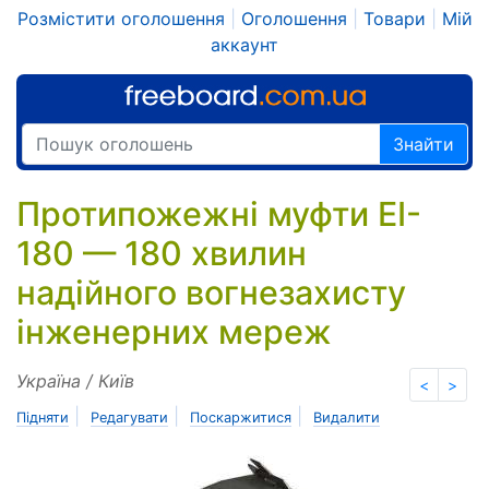
Розмістити оголошення
|
Оголошення
|
Товари
|
Мій
аккаунт
Знайти
Протипожежні муфти EI-
180 — 180 хвилин
надійного вогнезахисту
інженерних мереж
Україна / Київ
<
>
|
|
|
Підняти
Редагувати
Поскаржитися
Видалити