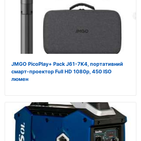
JMGO PicoPlay+ Pack J61-7K4, портативний
смарт-проектор Full HD 1080p, 450 ISO
люмен