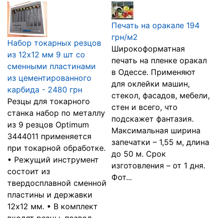
Печать на оракале 194
грн/м2
Набор токарных резцов
Широкоформатная
из 12х12 мм 9 шт со
печать на пленке оракал
сменными пластинами
в Одессе. Применяют
из цементированного
для оклейки машин,
карбида - 2480 грн
стекол, фасадов, мебели,
Резцы для токарного
стен и всего, что
станка набор по металлу
подскажет фантазия.
из 9 резцов Optimum
Максимальная ширина
3444011 применяется
запечатки – 1,55 м, длина
при токарной обработке.
до 50 м. Срок
• Режущий инструмент
изготовления – от 1 дня.
состоит из
Фот...
твердосплавной сменной
пластины и державки
12х12 мм. • В комплект