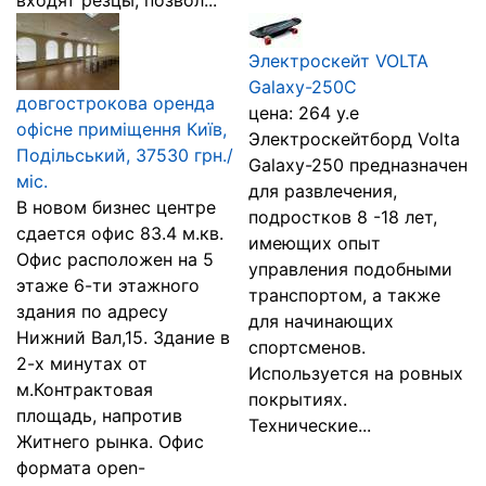
входят резцы, позвол...
Электроскейт VOLTA
Galaxy-250C
довгострокова оренда
цена: 264 у.е
офісне приміщення Київ,
Электроскейтборд Volta
Подільський, 37530 грн./
Galaxy-250 предназначен
міс.
для развлечения,
В новом бизнес центре
подростков 8 -18 лет,
сдается офис 83.4 м.кв.
имеющих опыт
Офис расположен на 5
управления подобными
этаже 6-ти этажного
транспортом, а также
здания по адресу
для начинающих
Нижний Вал,15. Здание в
спортсменов.
2-х минутах от
Используется на ровных
м.Контрактовая
покрытиях.
площадь, напротив
Технические...
Житнего рынка. Офис
формата open-