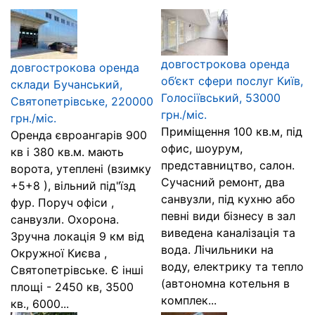
довгострокова оренда
довгострокова оренда
об’єкт сфери послуг Київ,
склади Бучанський,
Голосіївський, 53000
Святопетрівське, 220000
грн./міс.
грн./міс.
Приміщення 100 кв.м, під
Оренда євроангарів 900
офис, шоурум,
кв і 380 кв.м. мають
представництво, салон.
ворота, утеплені (взимку
Сучасний ремонт, два
+5+8 ), вільний під"їзд
санвузли, під кухню або
фур. Поруч офіси ,
певні види бізнесу в зал
санвузли. Охорона.
виведена каналізація та
Зручна локація 9 км від
вода. Лічильники на
Окружної Києва ,
воду, електрику та тепло
Святопетрівське. Є інші
(автономна котельня в
площі - 2450 кв, 3500
комплек...
кв., 6000...