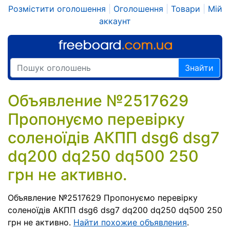
Розмістити оголошення
|
Оголошення
|
Товари
|
Мій
аккаунт
Знайти
Объявление №2517629
Пропонуємо перевірку
соленоїдів АКПП dsg6 dsg7
dq200 dq250 dq500 250
грн не активно.
Объявление №2517629 Пропонуємо перевірку
соленоїдів АКПП dsg6 dsg7 dq200 dq250 dq500 250
грн не активно.
Найти похожие объявления
.