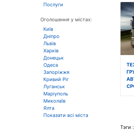
Послуги
Оголошення у містах:
Київ
Дніпро
Львів
Харків
Донецьк
ТЕ
Одеса
ГР
Запоріжжя
АВ
Кривий Ріг
СР
Луганськ
Маріуполь
Миколаїв
Ялта
Показати всі міста
Тэги 