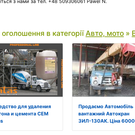
іться з нами за тел. +48 509306061 Pawel N.
і оголошення в категорії
Авто, мото
»
едство для удаления
Продаємо Автомобіль
тона и цемента CEM
вантажний Автокран
as
ЗИЛ-130АК. Ціна 6000