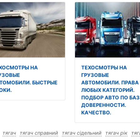
ХОСМОТРЫ НА
ТЕХОСМОТРЫ НА
УЗОВЫЕ
ГРУЗОВЫЕ
ТОМОБИЛИ. БЫСТРЫЕ
АВТОМОБИЛИ. ПРАВА
ОКИ.
ЛЮБЫХ КАТЕГОРИЙ.
ПОДБОР АВТО ПО БАЗ
ДОВЕРЕННОСТИ.
КАЧЕСТВО.
:
тягач
тягач справний
тягач сідельний
тягач рік
тяг