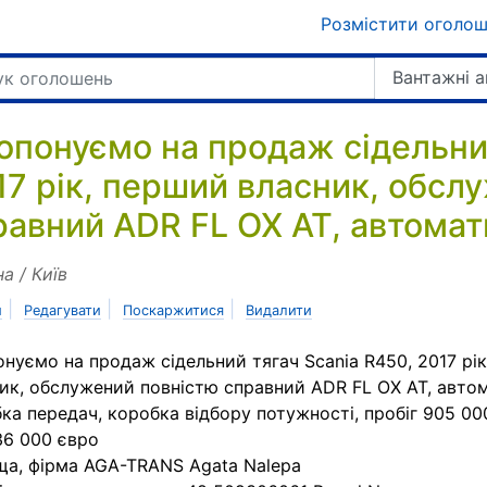
Розмістити оголо
Вантажні 
опонуємо на продаж сідельний
17 рік, перший власник, обсл
равний ADR FL OX AT, автома
на / Київ
|
|
|
и
Редагувати
Поскаржитися
Видалити
нуємо на продаж сідельний тягач Scania R450, 2017 рі
ик, обслужений повністю справний ADR FL OX AT, авто
ка передач, коробка відбору потужності, пробіг 905 00
36 000 євро
а, фірма AGA-TRANS Agata Nalepa