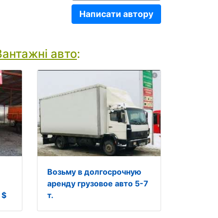
Написати автору
Вантажні авто
:
Возьму в долгосрочную
аренду грузовое авто 5-7
 $
т.