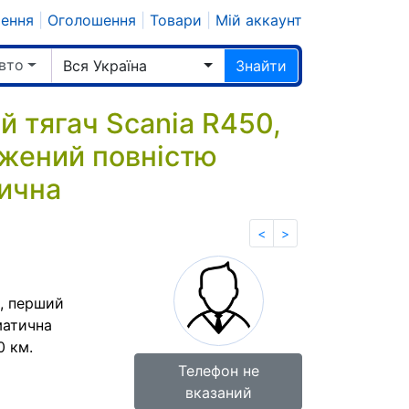
шення
|
Оголошення
|
Товари
|
Мій аккаунт
авто
Вся Україна
Знайти
 тягач Scania R450,
ужений повністю
тична
<
>
к, перший
матична
0 км.
Телефон не
вказаний