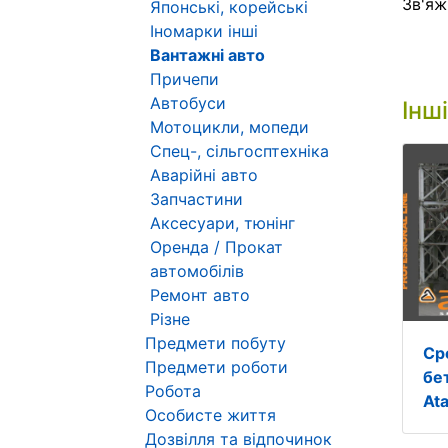
Зв'яж
Японські, корейські
Іномарки інші
Вантажні авто
Причепи
Автобуси
Інш
Мотоцикли, мопеди
Спец-, сільгосптехніка
Аварійні авто
Запчастини
Аксесуари, тюнінг
Оренда / Прокат
автомобілів
Ремонт авто
Різне
Предмети побуту
Ср
Предмети роботи
бе
Робота
At
Особисте життя
Дозвілля та відпочинок