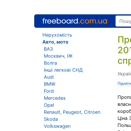
Нерухомість
Пр
Авто, мото
20
ВАЗ
Москвич, ІЖ
сп
Волга
Інші легкові СНД
Украї
Audi
BMW
Піднят
Ford
Пропо
Mercedes
власн
Opel
короб
Renault, Peugeot, Citroen
Ціна 
Skoda
Польщ
Volkswagen