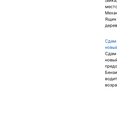
(вика
место
Механ
Ящик 
дерева
Сдам 
новый
Сдам 
новый
предо
Бензи
водит
возра