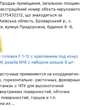
 Продаж приміщення, загальною площею
, реєстраційний номер об’єкта нерухомого
2175432212, що знаходиться за
Київська область, Броварський р., с.
я, вулиця Придорожна, будинок 9 -б,
 головка F 1-12 с креплением под конус
4) резьба М16 с набором резцов 9 шт-
расточные применяются на координатно-
, горизонтально- расточных, фрезерных
станках с ЧПУ для высокоточной
внутренних поверхностей, обточки
поверхностей, торцов и т.п.
а из ...