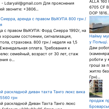
АLLA 160 
l - LdaryaV@gmail.com Для прояснения
6705 CF 
ей звоните: +3806...
DOP 1816..
Сиерра, аренда с правом ВЫКУПА 800 грн /
я
а с правом ВЫКУПА: Форд Сиерра 1992г, на
Найму мул
 в хорошем состоянии, сигнализация,
у Польщі.
тола, страховка. 800 грн / неделя на 1,5
Дам робот
 Еженедельная оплата. Требования к
(каменяра
елю: семейный, возраст от 30 лет, стаж
роботи у 
ния о...
гроші за 
житло без
Грн)...
й раскладной диван тахта Танго люкс вика
 5560 грн
продаж пр
й раскладной Диван Тахта Танго люкс
Броварськ