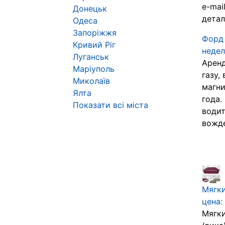
e-mai
Донецьк
детал
Одеса
Запоріжжя
Форд 
Кривий Ріг
недел
Луганськ
Аренд
Маріуполь
газу,
Миколаїв
магни
Ялта
года.
Показати всі міста
водит
вожде
Мягки
цена:
Мягки