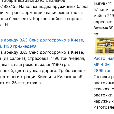
) Габариты:238х83х95 Спальное
as999741.
:198х155 Наполнение:два пружинных блока.
5.1 кв.м.
изм трансформации:класическая тахта.
майна 219
для белья:есть. Каркас:хвойные породы
адресою: 
. Н...
Зазим#39;
пр...
в аренду ЗАЗ Сенс долгосрочно в Киеве,
, 1190 грн./неделя
в аренду ЗАЗ Сенс долгосрочно в Киеве,
 (из салона), страховка, 1190 грн./неделя,
Расточная
плата, наш ремонт, залог 1190 грн.
МК 4 (MT 
новый, цвет: лунная дорога. Требования к
2899 грн
елю: регистрация Киев или Киевская обл.,
Головки 
ст от 25 лет, стаж в...
расточных
станках, 
расточки 
наружных 
Изготовлен