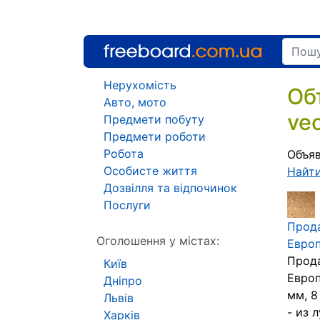
Нерухомість
Об
Авто, мото
ve
Предмети побуту
Предмети роботи
Робота
Объяв
Особисте життя
Найт
Дозвілля та відпочинок
Послуги
Прода
Оголошення у містах:
Европ
Прода
Київ
Европ
Дніпро
мм, 8
Львів
- из 
Харків