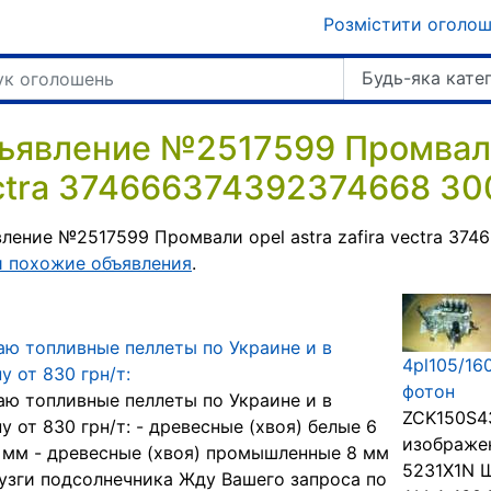
Розмістити оголо
Будь-яка кате
ъявление №2517599 Промвали o
ctra 374666374392374668 300
ление №2517599 Промвали opel astra zafira vectra 374
и похожие объявления
.
ю топливные пеллеты по Украине и в
4pl105/16
у от 830 грн/т:
фотон
ю топливные пеллеты по Украине и в
ZCK150S43
у от 830 грн/т: - древесные (хвоя) белые 6
изображе
 мм - древесные (хвоя) промышленные 8 мм
5231X1N 
лузги подсолнечника Жду Вашего запроса по