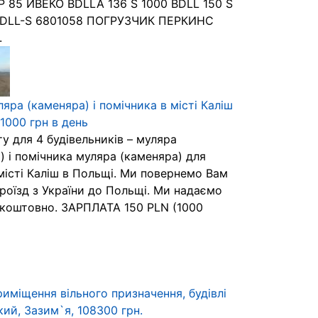
P 85 ИВЕКО BDLLA 136 S 1000 BDLL 150 S
BDLL-S 6801058 ПОГРУЗЧИК ПЕРКИНС
.
яра (каменяра) і помічника в місті Каліш
 1000 грн в день
у для 4 будівельників – муляра
) і помічника муляра (каменяра) для
місті Каліш в Польщі. Ми повернемо Вам
проїзд з України до Польщі. Ми надаємо
коштовно. ЗАРПЛАТА 150 PLN (1000
иміщення вільного призначення, будівлі
ий, Зазим`я, 108300 грн.