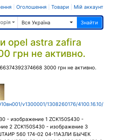
шення
|
Оголошення
|
Товари
|
Мій аккаунт
горія
Вся Україна
Знайти
pel astra zafira
0 грн не активно.
666374392374668 3000 грн не активно.
010вн001/v1300001/1308260176/4100.16.10/
0 - изображение 1 ZCK150S430 -
ние 2 ZCK150S430 - изображение 3
ШТАИР 560 174-02 04-11АЗЛИ БЫЧЕК