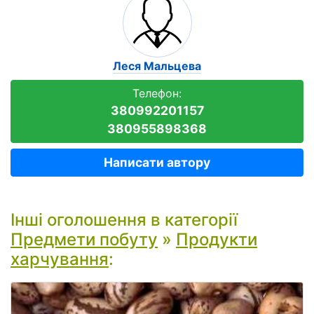
Леся Мальцева
Телефон:
380992201157
380955898368
Написати автору
Інші оголошення в категорії
Предмети побуту
»
Продукти
харчування
: