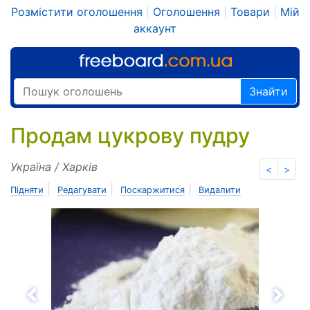
Розмістити оголошення
|
Оголошення
|
Товари
|
Мій
аккаунт
Знайти
Продам цукрову пудру
Україна / Харків
<
>
|
|
|
Підняти
Редагувати
Поскаржитися
Видалити
Назад
Впе