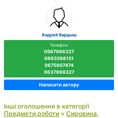
Андрей Бардыш
Телефон:
0567966327
0993598151
0675907474
0637966327
Написати автору
Інші оголошення в категорії
Предмети роботи
»
Сировина,