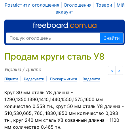
Розмістити оголошення
|
Оголошення
|
Товари
|
Мій
аккаунт
Знайти
Продам круги сталь У8
Україна / Дніпро
<
>
|
|
|
Підняти
Редагувати
Поскаржитися
Видалити
Круг 30 мм сталь У8 длинна -
1290,1350,1390,1410,1440,1550,1575,1600 мм
количество 0,559 тн., круг 50 мм сталь У8 длинна -
510,530,665, 760, 1830,1850 мм количество 0,093
тн., круг 240 мм сталь У8 кованный длинна - 1100
мм количество 0,465 тн.