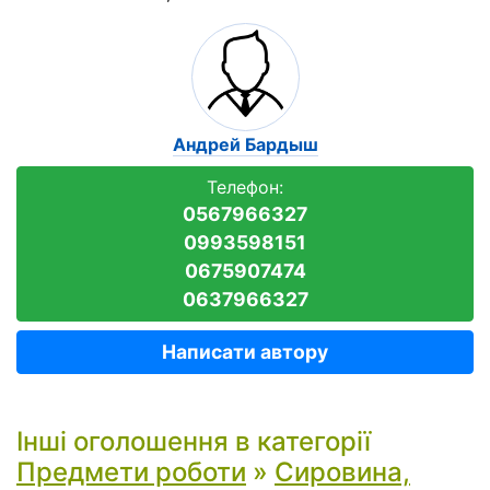
Андрей Бардыш
Телефон:
0567966327
0993598151
0675907474
0637966327
Написати автору
Інші оголошення в категорії
Предмети роботи
»
Сировина,