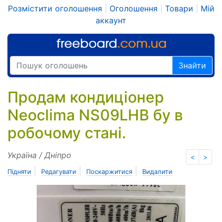
Розмістити оголошення
|
Оголошення
|
Товари
|
Мій
аккаунт
Знайти
Продам кондиціонер
Neoclima NS09LHB бу в
робочому стані.
Україна / Дніпро
<
>
|
|
|
Підняти
Редагувати
Поскаржитися
Видалити