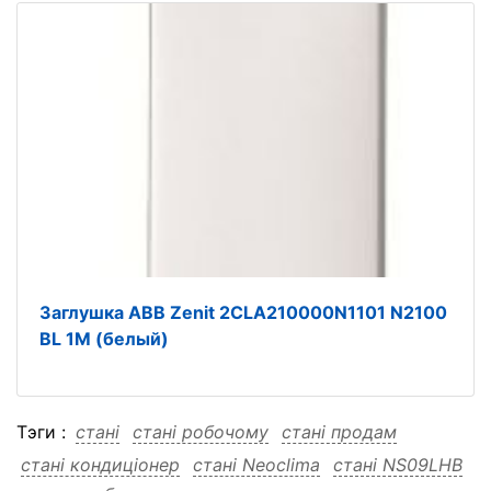
Заглушка ABB Zenit 2CLA210000N1101 N2100
BL 1М (белый)
Тэги :
стані
стані робочому
стані продам
стані кондиціонер
стані Neoclima
стані NS09LHB