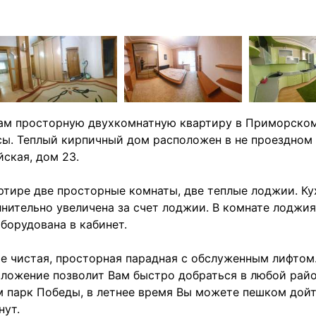
ам просторную двухкомнатную квартиру в Приморско
ы. Теплый кирпичный дом расположен в не проездном 
ская, дом 23.
ртире две просторные комнаты, две теплые лоджии. Ку
нительно увеличена за счет лоджии. В комнате лоджия
борудована в кабинет.
е чистая, просторная парадная с обслуженным лифтом
ложение позволит Вам быстро добраться в любой райо
 парк Победы, в летнее время Вы можете пешком дойт
нут.