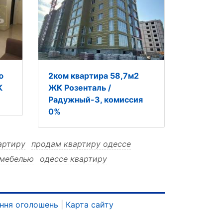
ю
2ком квартира 58,7м2
К
ЖК Розенталь /
Радужный-3, комиссия
0%
артиру
продам квартиру одессе
 мебелью
одессе квартиру
ью
мебелью продам
мебелью одессе
ртиру одессе
квартиру
ння оголошень
|
Карта сайту