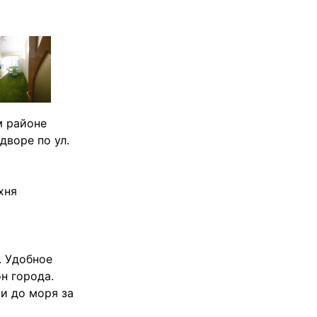
м районе
дворе по ул.
хня
. Удобное
н города.
и до моря за