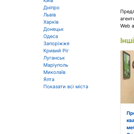
Київ
Дніпро
Предл
Львів
агент
Харків
Web 
Донецьк
Одеса
Інш
Запоріжжя
Кривий Ріг
Луганськ
Маріуполь
Миколаїв
Ялта
Показати всі міста
Пр
кв
ме