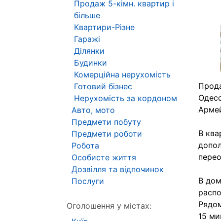
Продаж 5-кімн. квартир і
більше
Квартири-Різне
Гаражі
Ділянки
Будинки
Комерційна нерухомість
Прод
Готовий бізнес
Одесс
Нерухомість за кордоном
Армей
Авто, мото
Предмети побуту
В ква
Предмети роботи
допол
Робота
перео
Особисте життя
Дозвілля та відпочинок
В дом
Послуги
распо
Рядом
Оголошення у містах:
15 ми