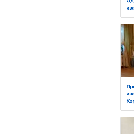
Од
кв
Пр
кв
Ко