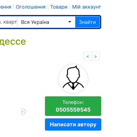
шення
|
Оголошення
|
Товари
|
Мій аккаунт
. квартиру
Вся Україна
Знайти
дессе
<
>
Телефон:
0505559545
Вперёд
Написати автору