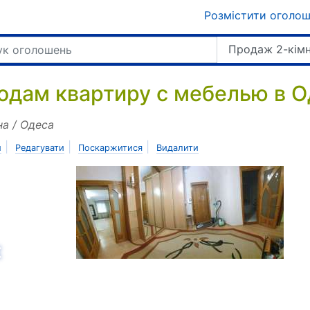
Розмістити оголо
Продаж 2-кімн
одам квартиру с мебелью в О
на / Одеса
|
|
|
и
Редагувати
Поскаржитися
Видалити
азад