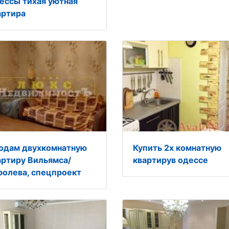
ессы тихая уютная
артира
одам двухкомнатную
Купить 2х комнатную
артиру Вильямса/
квартирув одессе
ролева, спецпроект