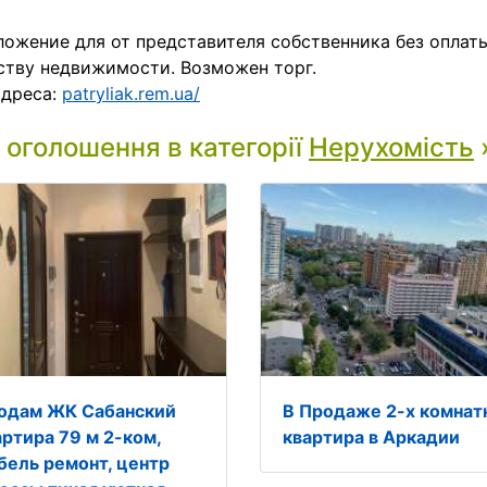
ожение для от представителя собственника без оплат
ству недвижимости. Возможен торг.
адреса:
patryliak.rem.ua/
і оголошення в категорії
Нерухомість
одам ЖК Сабанский
В Продаже 2-х комнат
артира 79 м 2-ком,
квартира в Аркадии
бель ремонт, центр