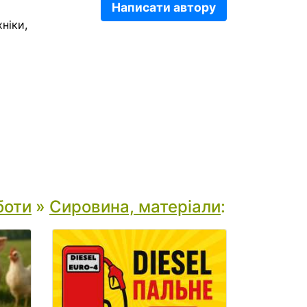
Написати автору
ніки,
боти
»
Сировина, матеріали
: