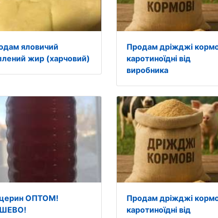
одам яловичий
Продам дріжджі кормо
плений жир (харчовий)
каротиноїдні від
виробника
іцерин ОПТОМ!
Продам дріжджі кормо
ШЕВО!
каротиноїдні від