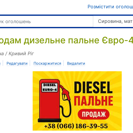
Розмістити оголо
Сировина, мат
одам дизельне пальне Євро-4 
на / Кривий Ріг
|
|
|
и
Редагувати
Поскаржитися
Видалити