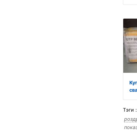
Ку
св
Тэги 
розд
пока
прод