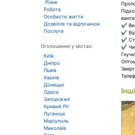
Різне
Пропо
Робота
Підхо
Особисте життя
ванта
Дозвілля та відпочинок
✔ Вис
Послуги
✔ Від
✔ Ста
Оголошення у містах:
✔ Чис
Гнучк
Київ
Опто
Дніпро
Зверт
Львів
Телеф
Харків
Донецьк
Інш
Одеса
Запоріжжя
Кривий Ріг
Луганськ
Маріуполь
Миколаїв