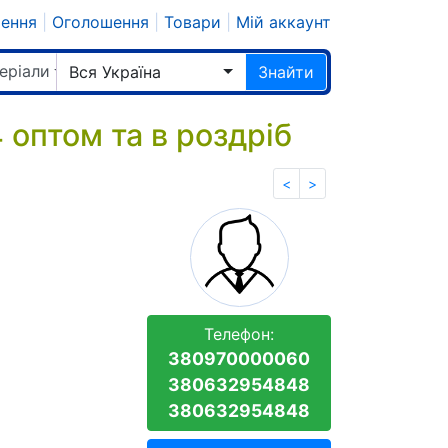
шення
|
Оголошення
|
Товари
|
Мій аккаунт
еріали
Вся Україна
Знайти
оптом та в роздріб
<
>
Телефон:
380970000060
380632954848
380632954848