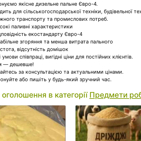
нуємо якісне дизельне пальне Євро-4.
дить для сільськогосподарської техніки, будівельної тех
жного транспорту та промислових потреб.
окі паливні характеристики
повідність екостандарту Євро-4
більне згоряння та менша витрата пального
тота, відсутність домішок
і умови співпраці, вигідні ціни для постійних клієнтів.
м — дешевше!
айтесь за консультацією та актуальними цінами.
онуйте або пишіть у будь-який зручний час.
і оголошення в категорії
Предмети ро