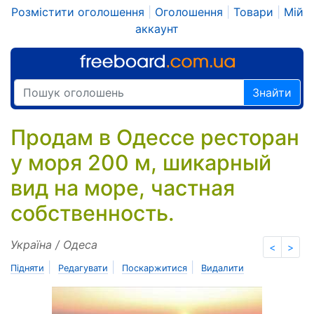
Розмістити оголошення
|
Оголошення
|
Товари
|
Мій
аккаунт
Знайти
Продам в Одессе ресторан
у моря 200 м, шикарный
вид на море, частная
собственность.
Україна / Одеса
<
>
|
|
|
Підняти
Редагувати
Поскаржитися
Видалити